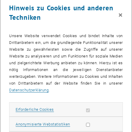
24 März 2025
25 März 2025
26 März 2025
27 März 2025
28 März 2025
29 März 2025
30 März 2025
Hinweis zu Cookies und anderen
31
1
2
3
4
5
6
×
Techniken
31 März 2025
1 April 2025
2 April 2025
3 April 2025
4 April 2025
5 April 2025
6 April 2025
Zurück zu vergangene Veranstaltungen
Unsere Website verwendet Cookies und bindet Inhalte von
Drittanbietern ein, um die grundlegende Funktionalität unserer
Website zu gewährleisten sowie die Zugriffe auf unserer
Informationen
Website zu analysieren und um Funktionen für soziale Medien
Hier finden Sie eine Übersicht der bereits stattgefundenen
und zielgerichtete Werbung anbieten zu können. Hierzu ist es
Veranstaltungen des Fachbereichs "Hochschuldidaktik -
nötig Informationen an die jeweiligen Dienstanbieter
focus:lehre".
weiterzugeben. Weitere Informationen zu Cookies und Inhalten
VERANSTALTUNGEN AM 18. MÄRZ 2025
von Drittanbietern auf der Website finden Sie in unserer
Datenschutzerklärung
.
Es gibt keine Veranstaltungen in der aktuellen Ansicht.
Erforderliche Cookies zulassen
Erforderliche Cookies
Datum auswählen
März
2025
Voriger Monat
Nächs
Statistik Cookies zulassen
Anonymisierte Webstatistiken