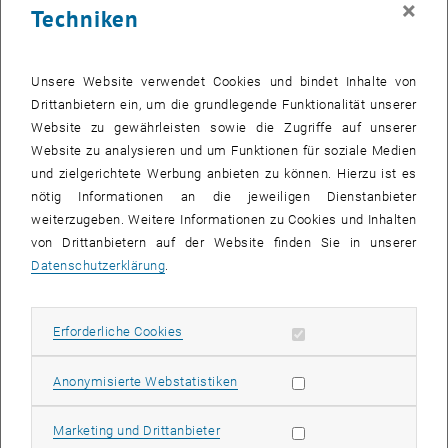
×
Techniken
24 Februar 2025
25 Februar 2025
26 Februar 2025
27 Februar 2025
28 Februar 2025
1 März 2025
2 März 2025
Zurück zu vergangene Veranstaltungen
Unsere Website verwendet Cookies und bindet Inhalte von
Drittanbietern ein, um die grundlegende Funktionalität unserer
Website zu gewährleisten sowie die Zugriffe auf unserer
Informationen
Website zu analysieren und um Funktionen für soziale Medien
Hier finden Sie eine Übersicht der bereits stattgefundenen
und zielgerichtete Werbung anbieten zu können. Hierzu ist es
Veranstaltungen des Fachbereichs "Hochschuldidaktik -
nötig Informationen an die jeweiligen Dienstanbieter
focus:lehre".
weiterzugeben. Weitere Informationen zu Cookies und Inhalten
VERANSTALTUNGEN AM 28. FEBRUAR 2025
von Drittanbietern auf der Website finden Sie in unserer
Datenschutzerklärung
.
Es gibt keine Veranstaltungen in der aktuellen Ansicht.
Erforderliche Cookies zulassen
Erforderliche Cookies
Datum auswählen
Februar
2025
Voriger Monat
Nächs
Statistik Cookies zulassen
Anonymisierte Webstatistiken
MO
DI
MI
DO
FR
SA
SO
Marketing Cookies zulassen
Marketing und Drittanbieter