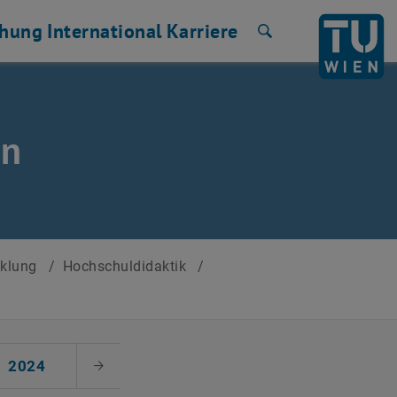
chung
International
Karriere
Suche
en
cklung
/
Hochschuldidaktik
/
2024
Nächster Monat