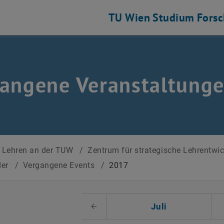
TU Wien
Studium
Fors
angene Veranstaltung
Lehren an der TUW
/
Zentrum für strategische Lehrentwi
der
/
Vergangene Events
/
2017
 auswählen
Juli
Voriger Monat