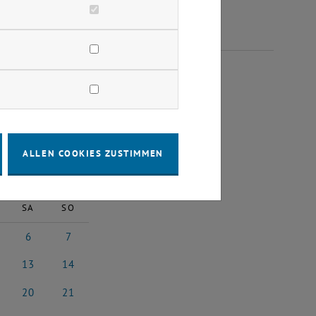
LI 2024
ALLEN COOKIES ZUSTIMMEN
2024
Nächster Monat
SA
SO
6
7
 2024
6 Juli 2024
7 Juli 2024
13
14
i 2024
13 Juli 2024
14 Juli 2024
20
21
i 2024
20 Juli 2024
21 Juli 2024