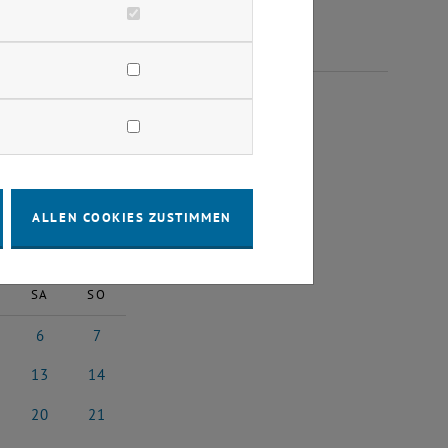
LI 2024
ALLEN COOKIES ZUSTIMMEN
2024
Nächster Monat
SA
SO
6
7
 2024
6 Juli 2024
7 Juli 2024
13
14
i 2024
13 Juli 2024
14 Juli 2024
20
21
i 2024
20 Juli 2024
21 Juli 2024