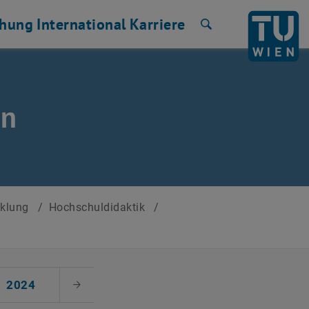
chung
International
Karriere
Suche
en
cklung
/
Hochschuldidaktik
/
2024
Nächster Monat