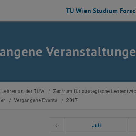
TU Wien
Studium
Fors
angene Veranstaltung
Lehren an der TUW
/
Zentrum für strategische Lehrentwi
der
/
Vergangene Events
/
2017
 auswählen
Juli
Voriger Monat