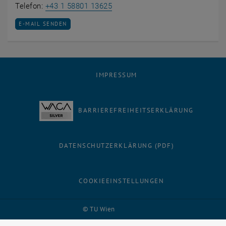
Iva Hunger Brezinova anrufen
Telefon:
+43 1 58801 13625
E-MAIL AN IVA HUNGER BREZINOVA SENDEN
E-MAIL SENDEN
IMPRESSUM
BARRIEREFREIHEITSERKLÄRUNG
DATENSCHUTZERKLÄRUNG (PDF)
COOKIEEINSTELLUNGEN
Facebook
LinkedIn
YouTube
Instagram
Bluesky
© TU Wien
# 75948