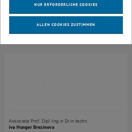
NUR ERFORDERLICHE COOKIES
Dynamik von ultrakalten Atomen in optischen Gittern reichen.
Link zu weiteren Informationen:
Arbeitsgruppe Brezinova
ALLEN COOKIES ZUSTIMMEN
Publikationen
, öffnet eine externe URL in einem neuen Fenster
I. Brezinova
Associate Prof. Dipl.-Ing.in Dr.in techn.
Iva Hunger Brezinova