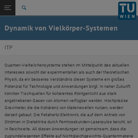
Studium
Seitennavigation öffnen
EN
TU Login
Forschung
Suche
Arbeitsgruppe Brezinova
International
Quicklinks
Dynamik von Vielkörper-Systemen
Quicklinks-Menü umschalten
Karriere
Zur 1. Menü Ebene
E136-Institut für Theoretische Physik
ITP
Zurück zur letzten Ebene:
Komplexe Systeme
Zurück: Subseiten von Komplexe Systeme auflisten
Dynamik von Vielkörper-Systemen
Quanten-Vielteilchensysteme stehen im Mittelpunkt des aktuellen
Arbeitsgruppe Brezinova
Interesses sowohl der experimentellen als auch der theoretischen
Physik, da ein besseres Verständnis dieser Systeme ein großes
Potenzial für Technologie und Anwendungen birgt. In naher Zukunft
könnten Tischquellen für kohärentes Röntgenlicht aus stark
angetriebenen Gasen von Atomen verfügbar werden. Hochpräzise
Gravimeter, die die Kohärenz von Materiewellen nutzen, werden
derzeit gebaut. Die Petahertz-Elektronik, die auf dem Antrieb von
Strömen in Dielektrika durch Femtosekunden-Laserpulse beruht, ist
in Reichweite. All diesen Anwendungen ist gemeinsam, dass die
zugrundeliegenden Effekte auf Nichtgleichgewichts-Quantenmaterie