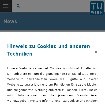
Studium
Seitennavigation öffnen
EN
TU Login
Forschung
Suche
International
Quicklinks
News
Quicklinks-Menü umschalten
Karriere
Zur 1. Menü Ebene
E330-Institut für Managementwissenschaften
IM
Zurück zur letzten Ebene:
E330-Institut für
Zurück: Subseiten von E330-Institut für Managementwissenschaften au
Hinweis zu Cookies und anderen
Managementwissenschaften
07. Oktober 2019
×
Techniken
News
Veranstaltung: un.fassbar - Robotik und
Künstliche Intelligenz zum Anfassen
Unsere Website verwendet Cookies und bindet Inhalte von
Drittanbietern ein, um die grundlegende Funktionalität unserer
Website zu gewährleisten sowie die Zugriffe auf unserer
Am 6.11. und 7.11. von 10.00 - 20.00 Uhr lädt der Austrian
Website zu analysieren und um Funktionen für soziale Medien
Council on Robotics and Artificial Intelligence (ACRAI) zur
und zielgerichtete Werbung anbieten zu können. Hierzu ist es
Veranstaltung un.fassbar - Robotik und Künstliche
nötig Informationen an die jeweiligen Dienstanbieter
Intelligenz zum Anfassen im Talent Garden ein.
weiterzugeben. Weitere Informationen zu Cookies und Inhalten