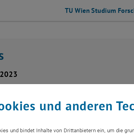
TU Wien
Studium
Fors
s
flisten
s
i 2023
lenausschreibung - Proj
ookies und anderen Te
s und bindet Inhalte von Drittanbietern ein, um die gru
Institute of Management Science, the 