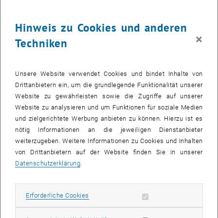
einer Diplom- oder Masterarbeit erbracht wurden.
Hinweis zu Cookies und anderen
×
Stifter:
Der Verein zur Förderung der Betriebswissenschaftlichen
Techniken
Forschung und Ausbildung wurde im Jahr 1958 gegründet und
unterstützt seither aktiv die Forschungs- und Lehrtätigkeit des
heutigen Instituts für Managementwissenschaften der TU-Wien.
Unsere Website verwendet Cookies und bindet Inhalte von
Drittanbietern ein, um die grundlegende Funktionalität unserer
Preis:
Im Jahr 2022 wird wieder der Industrial Management – Preis
Website zu gewährleisten sowie die Zugriffe auf unserer
Wissenschaftliche Arbeiten 2022 für herausragende Leistungen auf
Website zu analysieren und um Funktionen für soziale Medien
dem Gebiet der Betriebswissenschaften (Industrial Management)
und zielgerichtete Werbung anbieten zu können. Hierzu ist es
ausgeschrieben, die im Rahmen einer Diplom- oder Masterarbeit
nötig Informationen an die jeweiligen Dienstanbieter
erbracht wurden.
weiterzugeben. Weitere Informationen zu Cookies und Inhalten
Einladung:
Wenn Sie im Studienjahr 2021/22 eine Diplomarbeit aus
von Drittanbietern auf der Website finden Sie in unserer
dem Bereich Betriebswissenschaften (Industrial Management) an
Datenschutzerklärung
.
der TU-Wien mit der Note „sehr gut“ abgeschlossen haben, laden
wir Sie herzlich ein, die Arbeit gemeinsam mit einem
Empfehlungsschreiben Ihrer Betreuerin / Ihres Betreuers für den
Erforderliche Cookies zulassen
Erforderliche Cookies
Industrial Management – Preis Wissenschaftliche Arbeiten 2022
einzureichen.