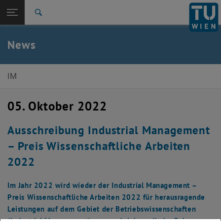
Studium
Seitennavigation öffnen
EN
TU Login
Forschung
Suche
International
Quicklinks
News
Quicklinks-Menü umschalten
Karriere
Zur 1. Menü Ebene
E330-Institut für Managementwissenschaften
IM
Zurück zur letzten Ebene:
E330-Institut für
Zurück: Subseiten von E330-Institut für Managementwissenschaften au
Managementwissenschaften
05. Oktober 2022
News
Ausschreibung Industrial Management
– Preis Wissenschaftliche Arbeiten
2022
Im Jahr 2022 wird wieder der Industrial Management –
Preis Wissenschaftliche Arbeiten 2022 für herausragende
Leistungen auf dem Gebiet der Betriebswissenschaften
(Industrial Management) ausgeschrieben, die im Rahmen