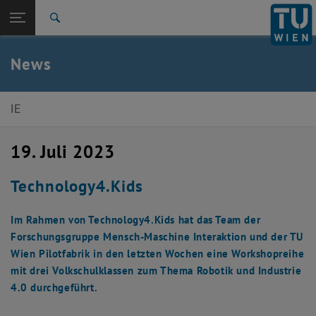
Studium
Seitennavigation öffnen
TU Login
Forschung
Suche
International
Quicklinks
News
Quicklinks-Menü umschalten
Karriere
Zur 1. Menü Ebene
E330-02-Forschungsbereich Industrial Engineering
IE
Zurück zur letzten Ebene:
E330-02-Forschungsbereich
Zurück: Subseiten von E330-02-Forschungsbereich Industrial Engineeri
Industrial Engineering
19. Juli 2023
News
Technology4.Kids
Im Rahmen von Technology4.Kids hat das Team der
Forschungsgruppe Mensch-Maschine Interaktion und der TU
Wien Pilotfabrik in den letzten Wochen eine Workshopreihe
mit drei Volkschulklassen zum Thema Robotik und Industrie
4.0 durchgeführt.