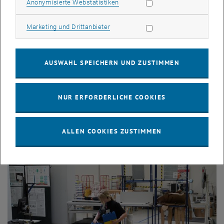
Statistik Cookies zulassen
Anonymisierte Webstatistiken
Marketing Cookies zulassen
Marketing und Drittanbieter
AUSWAHL SPEICHERN UND ZUSTIMMEN
NUR ERFORDERLICHE COOKIES
Bild v
ALLEN COOKIES ZUSTIMMEN