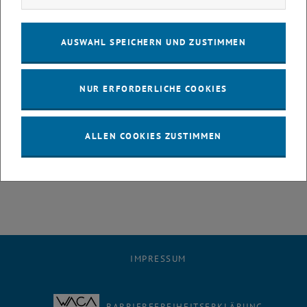
Industrial Management – Preis Wissenschaftliche Arbeiten 2022 ist
mit der Verleihung eines Preisgelds in der Höhe von je EUR 1.000,-
verbunden. Eine persönliche Anwesenheit bei der Preisverleihung ist
AUSWAHL SPEICHERN UND ZUSTIMMEN
notwendig, diese erfolgt im Rahmen einer Sponsionsfeier (sofern
dies die aktuellen Covid-Regeln erlauben).
Einreichung:
Die Arbeiten sind gemeinsam mit einem
NUR ERFORDERLICHE COOKIES
Empfehlungsschreiben der Betreuerin / des Betreuers der Arbeit bis
zum 30.9.2022 in elektronischer Form an
sekretariat+e330@tuwien.ac.at zu senden.
ALLEN COOKIES ZUSTIMMEN
IMPRESSUM
BARRIEREFREIHEITSERKLÄRUNG