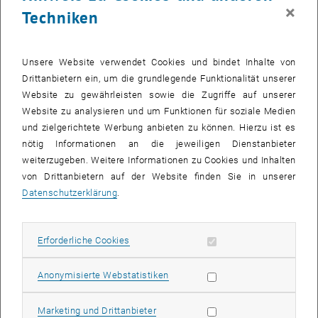
Forschung und Ausbildung wurde im Jahr 1958 gegründet und
×
Techniken
unterstützt seither aktiv die Forschungs- und Lehrtätigkeit des
heutigen Instituts für Managementwissenschaften der TU-Wien.
Preis:
Im Jahr 2022 wird wieder der
Industrial Management
– Preis
Unsere Website verwendet Cookies und bindet Inhalte von
Wissenschaftliche Arbeiten 2022 für herausragende Leistungen auf
Drittanbietern ein, um die grundlegende Funktionalität unserer
dem Gebiet der Betriebswissenschaften
(Industrial Management)
Website zu gewährleisten sowie die Zugriffe auf unserer
ausgeschrieben, die im Rahmen einer Diplom- oder Masterarbeit
Website zu analysieren und um Funktionen für soziale Medien
erbracht wurden.
und zielgerichtete Werbung anbieten zu können. Hierzu ist es
nötig Informationen an die jeweiligen Dienstanbieter
Einladung:
Wenn Sie im Studienjahr 2021/22 eine Diplomarbeit aus
weiterzugeben. Weitere Informationen zu Cookies und Inhalten
dem Bereich Betriebswissenschaften
(Industrial Management)
an
von Drittanbietern auf der Website finden Sie in unserer
der TU-Wien mit der Note „sehr gut“ abgeschlossen haben, laden
Datenschutzerklärung
.
wir Sie herzlich ein, die Arbeit gemeinsam mit einem
Empfehlungsschreiben Ihrer Betreuerin / Ihres Betreuers für den
Industrial Management – Preis Wissenschaftliche Arbeiten 2022
Erforderliche Cookies zulassen
Erforderliche Cookies
einzureichen.
Auszeichnung:
Unter den eingereichten Arbeiten wird eine Fachjury
Statistik Cookies zulassen
Anonymisierte Webstatistiken
des Instituts für Managementwissenschaften die fünf besten
Beiträge ermitteln. Die Auszeichnung der Arbeiten mit dem
Marketing Cookies zulassen
Marketing und Drittanbieter