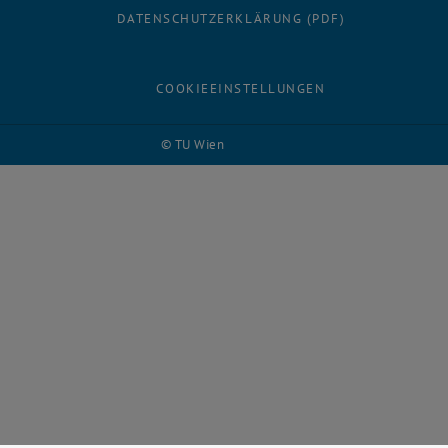
DATENSCHUTZERKLÄRUNG (PDF)
COOKIEEINSTELLUNGEN
© TU Wien
# 117597
Facebook
LinkedIn
YouTube
Instagram
Bluesky