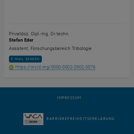
Privatdoz. Dipl.-Ing. Dr.techn.
Stefan Eder
Assistent
, Forschungsbereich Tribologie
E-MAIL AN STEFAN EDER SENDEN
E-MAIL SENDEN
ORCID iD von Priva
, öffnet eine exte
https://orcid.org/0000-0002-2902-3076
IMPRESSUM
BARRIEREFREIHEITSERKLÄRUNG