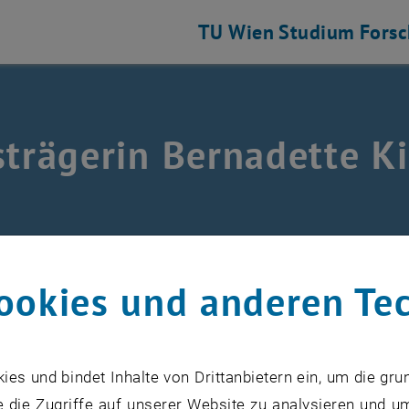
TU Wien
Studium
Fors
strägerin Bernadette Ki
/
TUW interne Fördermöglichkeiten
/
Preise
/
Lions För
ookies und anderen Te
Kirchsteiger ist Dissertantin und derzeit als Universitäts
n und Analytik in der Forschungsgruppe Umweltanalytik b
s und bindet Inhalte von Drittanbietern ein, um die gru
r Dissertation beschäftigt sie sich mit der Quantifizier
 die Zugriffe auf unserer Website zu analysieren und u