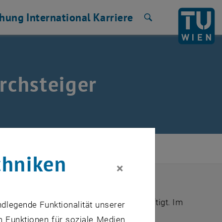
chung
International
Karriere
Suche
rchsteiger
derpreis 2021
/
Preisträgerin
chniken
×
assistentin am Institut für Chemische
ei ao. Prof. Anne Kasper-Giebl beschäftigt. Im
ndlegende Funktionalität unserer
ung polyzyklischer aromatischer
m Funktionen für soziale Medien