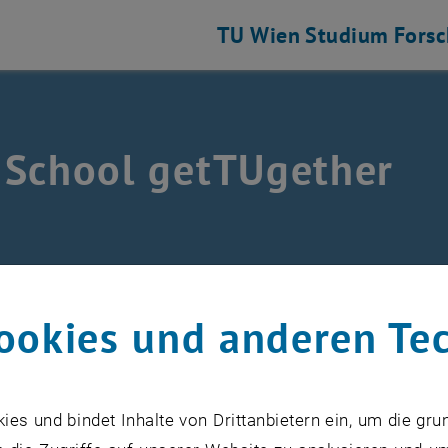
TU Wien
Studium
Fors
School getTUgether
/
TUW Doctoral Center
/
DOC Center Archiv
/
DOC Scho
ookies und anderen Te
 May 27, 2024 the DOC School getTUgether was hosted b
 Wien
and the DOC School´s Strategic Partner
Thrycon LL
s und bindet Inhalte von Drittanbietern ein, um die gru
tudents employed by the TU Wien Doctoral Colleges (DCs