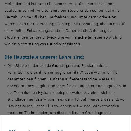
Methoden und Instrumente können im Laufe einer beruflichen
Laufbahn schnell veraltet sein. Die Studierenden sollten auf eine
Vielzahl von beruflichen Laufbahnen und Umfeldern vorbereitet
werden, darunter Forschung, Planung und Consulting, aber auch auf
die Arbeit in Entwicklungsländern. Daher ist die Anleitung der
Studierenden bei der
Entwicklung von Fähigkeiten
ebenso wichtig
wie die
Vermittlung von Grundkenntnissen
.
Die Hauptziele unserer Lehre sind:
Den Studierenden
solide Grundlagen und Fundamente
zu
vermitteln, die es ihnen ermöglichen, ihr Wissen während ihrer
gesamten beruflichen Laufbahn auf eigenständige Weise zu
erweitern. Dieses gilt besonders für die Bachelorstudiengängen. In
der Technischen Hydraulik beispielsweise beziehen sich die
Grundlagen auf das Wissen aus dem 18. Jahrhundert, das z. B. von
Navier, Stokes, Bernoulli usw. entwickelt wurde. Wir verwenden
moderne Technologien, um diese zeitlosen Grundlagen zu
vermitteln, und konzentrieren uns auf die Konzepte und nicht auf
die mathematischen Aspekte.