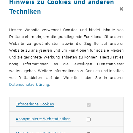
Hinweis zu Cookies und anderen
Motivation der Studierenden durch die Betonung des
Bezugs zu
×
Techniken
Problemen
, die in der Beratung oder Forschung auftreten.
Die Studierenden sollen qualitativ hochwertiges Lehrmaterial
erhalten, das für ihre künftige berufliche Laufbahn relevant bleibt.
Unsere Website verwendet Cookies und bindet Inhalte von
Die Neugierde für
Experimente und Forschung
der Studierenden zu
Drittanbietern ein, um die grundlegende Funktionalität unserer
wecken. Unser Unterricht besteht nicht nur aus Theorie, sondern
Website zu gewährleisten sowie die Zugriffe auf unserer
auch aus
praktischen Projekten
und Exkursionen
.
Website zu analysieren und um Funktionen für soziale Medien
Den Studierenden sollen
Fähigkeiten und Methoden zur
und zielgerichtete Werbung anbieten zu können. Hierzu ist es
Problemlösung
vermittelt werden. Dazu gehören die Entwicklung
nötig Informationen an die jeweiligen Dienstanbieter
einer Strategie, die Interpretation von Ergebnisse, die Arbeit im
weiterzugeben. Weitere Informationen zu Cookies und Inhalten
Team sowie die Ergebnispräsentation und die Berichterstattung.
von Drittanbietern auf der Website finden Sie in unserer
Den Studierenden soll beigebracht werden,
wie sie in einer
Datenschutzerklärung
.
Wissensgesellschaft funktionieren
können. Dies bedeutet, zu
lernen, wie sie Wissen, Technologie, Werkzeuge, Informationen
und Daten nutzen und interpretieren können, die typischerweise
Erforderliche Cookies zulassen
Erforderliche Cookies
über das Internet verfügbar sind und im Berufsleben eine immer
wichtigere Rolle spielen
Statistik Cookies zulassen
Anonymisierte Webstatistiken
Die letzten drei Ziele betreffen die
nicht-technischen Fähigkeiten
.
Die primäre Aufgabe eines Kurses ist es natürlich, die technischen