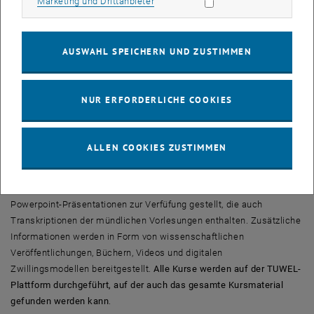
Marketing Cookies zulassen
Marketing und Drittanbieter
Fähigkeiten zu vermitteln. Aber das reicht nicht aus, und die
Ausbildung sollte mehr sein als nur die Summe der technischen
Fähigkeiten. Die Vermittlung dieser nicht-technischen Fähigkeiten
AUSWAHL SPEICHERN UND ZUSTIMMEN
macht die Studiengänge auch für jene Studierenden relevant und
nützlich, die eine berufliche Laufbahn außerhalb des
Ingenieurwesens anstreben. In den Bachelor-Studiengängen liegt
NUR ERFORDERLICHE COOKIES
der Schwerpunkt hauptsächlich auf den technischen Fähigkeiten,
während im Master-Zyklus dem Erwerb nicht-technischer
Fähigkeiten mehr Aufmerksamkeit gewidmet wird.
ALLEN COOKIES ZUSTIMMEN
Lehrunterlagen
Es werden in sich geschlossene Vorlesungsunterlagen in Form von
Powerpoint-Präsentationen zur Verfüfung gestellt, die auch
Transkriptionen der mündlichen Vorlesungen enthalten. Zusätzliche
Informationen werden in Form von wissenschaftlichen
Veröffentlichungen, Büchern, Videos und digitalen
Zwillingsmodellen bereitgestellt.
Alle Kurse werden auf der TUWEL-
Plattform durchgeführt, auf der auch das gesamte Kursmaterial
gefunden werden kann
.