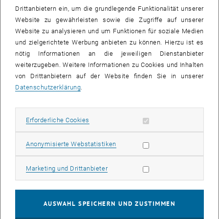
Drittanbietern ein, um die grundlegende Funktionalität unserer
Website zu gewährleisten sowie die Zugriffe auf unserer
Website zu analysieren und um Funktionen für soziale Medien
und zielgerichtete Werbung anbieten zu können. Hierzu ist es
nötig Informationen an die jeweiligen Dienstanbieter
weiterzugeben. Weitere Informationen zu Cookies und Inhalten
von Drittanbietern auf der Website finden Sie in unserer
Datenschutzerklärung
.
Erforderliche Cookies zulassen
Erforderliche Cookies
Bild v
Statistik Cookies zulassen
Anonymisierte Webstatistiken
Neue Publikation: Cole Shurbert-
Hetzel, Dana Daneshvar, Agathe Robisson, Behrouz Shafei (2023).
Marketing Cookies zulassen
Marketing und Drittanbieter
Neue Publikation: Cole Shurbert-Hetzel, Dana Daneshvar, Agathe Robiss
Wir möchten die neue Veröffentlichung in Zusammenarbeit mit
AUSWAHL SPEICHERN UND ZUSTIMMEN
Behrouz Shafei
und seiner Gruppe an der Iowa State University,
Ames, Iowa, USA, bekannt geben.