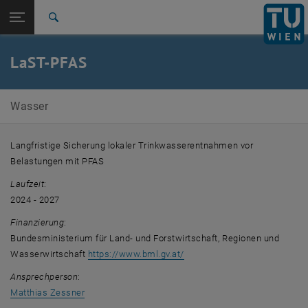
Seitennavigation öffnen
EN
TU Login
Suche
Zur 1. Menü Ebene
E226-01-Forschungsbereich Wassergütewirtschaft
LaST-PFAS
Zurück zur letzten Ebene:
Laufende Projekte
Zurück: Subseiten von Laufende Projekte auflisten
LaST-PFAS
Wasser
Langfristige Sicherung lokaler Trinkwasserentnahmen vor
Belastungen mit PFAS
Laufzeit
:
2024 - 2027
Finanzierung
:
Bundesministerium für Land- und Forstwirtschaft, Regionen und
, öffnet eine externe URL in 
Wasserwirtschaft
https://www.bml.gv.at/
Ansprechperson
:
Matthias Zessner