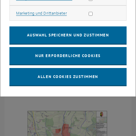
Böden und Grundwasser tatsächliche Herkunftsbereiche lokalisiert
werden. Zusätzlich wird ein Leitfaden zur langfristigen Sicherung
Marketing Cookies zulassen
Marketing und Drittanbieter
von Trinkwasservorkommen erstellt, der Vorgehensweisen zur
Identifikation von PFAS-Belastungen und zur Ableitung von
Maßnahmen vorschlägt. Nach der Erarbeitung des Leitfadens und
AUSWAHL SPEICHERN UND ZUSTIMMEN
der Konzeptentwicklung der Probennahme anhand des ersten
Fallbeispiels werden die Methoden und das Konzept bei einem
zweiten Fallbeispiel (Auswahl eines geeigneten Wasserversorgers)
NUR ERFORDERLICHE COOKIES
erprobt. In der nachstehenden Grafik ist eine Abbildung des Gebiets
des ersten Fallbeispiels aus dem Digitalen Oberösterreichischen
Raum-Informations-System (DORIS) zu sehen.
ALLEN COOKIES ZUSTIMMEN