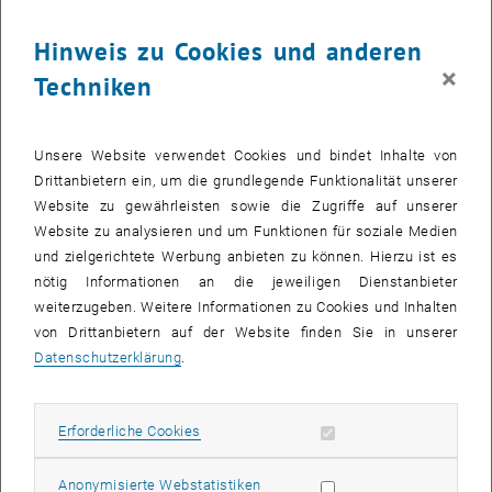
Hinweis zu Cookies und anderen
×
Techniken
Unsere Website verwendet Cookies und bindet Inhalte von
Drittanbietern ein, um die grundlegende Funktionalität unserer
Website zu gewährleisten sowie die Zugriffe auf unserer
Website zu analysieren und um Funktionen für soziale Medien
und zielgerichtete Werbung anbieten zu können. Hierzu ist es
nötig Informationen an die jeweiligen Dienstanbieter
Bild v
LaST-PFAS Grafik
weiterzugeben. Weitere Informationen zu Cookies und Inhalten
LaST-PFAS Grafik
von Drittanbietern auf der Website finden Sie in unserer
Datenschutzerklärung
.
Anhand konkreter Erfahrungen des Fallbeispiel der
Trinkwasserquellen der eww ag am Schleißheimerbach (Raum
Erforderliche Cookies zulassen
Erforderliche Cookies
Wels, Oberösterreich), sollen Methoden entwickelt werden, um
potentielle Kontaminationsquellen im Einzugsgebiet von Quellen
Statistik Cookies zulassen
und Brunnen zu identifizieren. So sollen durch PFAS-Monitoring in
Anonymisierte Webstatistiken