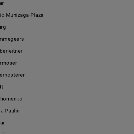
ar
nio
Munizaga-Plaza
rg
mmegeers
berleitner
rmoser
ernosterer
tt
chomenko
ia
Paulin
ar