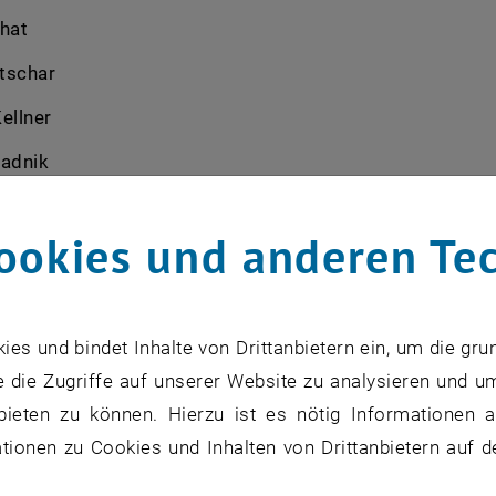
hat
tschar
ellner
ladnik
mann
ookies und anderen Te
inglmair
Klonk
orotenko
s und bindet Inhalte von Drittanbietern ein, um die gru
 die Zugriffe auf unserer Website zu analysieren und u
inska
bieten zu können. Hierzu ist es nötig Informationen an
ionen zu Cookies und Inhalten von Drittanbietern auf d
r