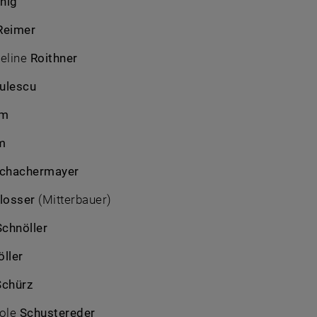
nig
Reimer
veline
Roithner
ulescu
em
m
chachermayer
losser
(Mitterbauer)
Schnöller
öller
Schürz
cole
Schustereder