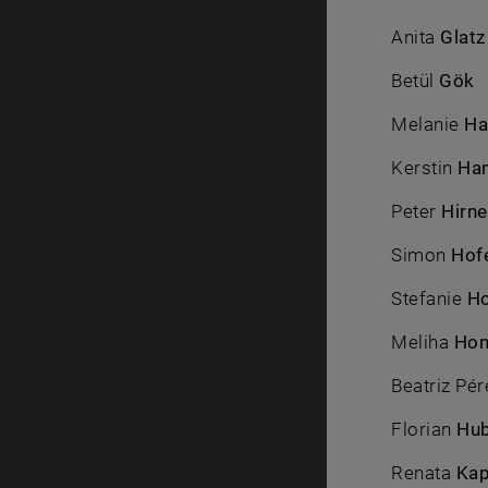
Anita
Glatz
Betül
Gök
Melanie
Ha
Kerstin
Ha
Peter
Hirne
Simon
Hof
Stefanie
Ho
Meliha
Hon
Beatriz Pé
Florian
Hu
Renata
Ka