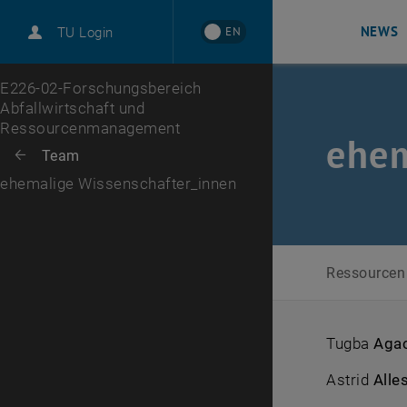
NEWS
EN
TU Login
Zur 1. Menü Ebene
E226-02-Forschungsbereich
Abfallwirtschaft und
Ressourcenmanagement
ehem
Zurück zur letzten Ebene:
Team
Zurück: Subseiten von Team auflisten
ehemalige Wissenschafter_innen
Ressource
Tugba
Aga
Astrid
Alle