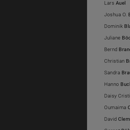
Lars
Auel
Joshua O.
Dominik
Bl
Juliane
Bö
Bernd
Bran
Christian
B
Sandra
Br
Hanno
Buc
Daisy Cris
Oumaima
David
Clem