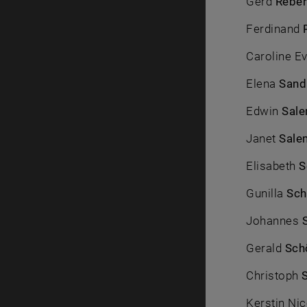
Gerd
Reber
Ferdinand
Caroline E
Elena
Sand
Edwin
Sal
Janet
Sale
Elisabeth
S
Gunilla
Sch
Johannes
Gerald
Sch
Christoph
Kerstin Ni