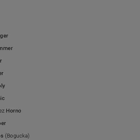
ger
mmer
r
er
ly
ic
rez
Horno
ber
ps
(Bogucka)