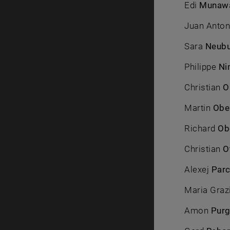
Edi
Munaw
Juan Anto
Sara
Neubu
Philippe
Ni
Christian
O
Martin
Obe
Richard
Ob
Christian
O
Alexej
Par
Maria Graz
Amon
Purg