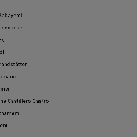
Babayemi
asenbauer
ck
dt
randstätter
aumann
hner
tina
Castillero Castro
Chamem
ent