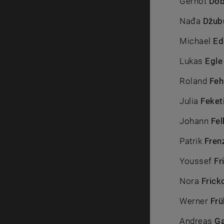
Gernot
Döb
Nađa
Džub
Michael
Ed
Lukas
Egle
Roland
Feh
Julia
Feket
Johann
Fel
Patrik
Fren
Youssef
Fr
Nora
Frick
Werner
Frü
Andreas
G