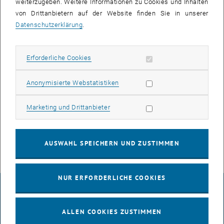
weiterzugeben. Weitere Informationen zu Cookies und Inhalten
von Drittanbietern auf der Website finden Sie in unserer
Datenschutzerklärung
.
Erforderliche Cookies zulassen
Erforderliche Cookies
Statistik Cookies zulassen
Anonymisierte Webstatistiken
© Lotz Antonia
Marketing Cookies zulassen
Marketing und Drittanbieter
Antonia Lotz
E-Mail:
antonia.lotz[at]tuwien.ac.at
Telefon: +43 1 58801 280104
AUSWAHL SPEICHERN UND ZUSTIMMEN
NUR ERFORDERLICHE COOKIES
IMPRESSUM
ALLEN COOKIES ZUSTIMMEN