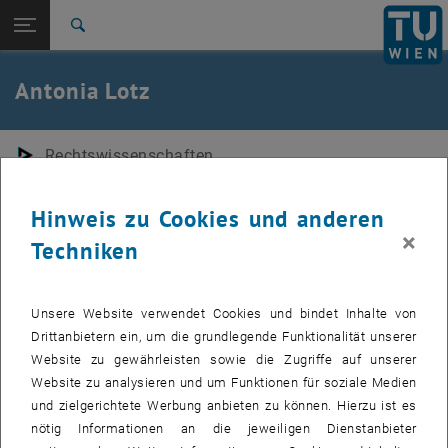
Studium
Seitennavigation öffnen
TU Login
Forschung
Suche
International
Quicklinks
Antonia Lotz
Quicklinks-Menü umschalten
Karriere
Zur 1. Menü Ebene
E280-01-Forschungsbereich Rechtswissenschaften
Rechtswissenschaften
Zurück zur letzten Ebene:
Team
Zurück: Subseiten von Team auflisten
Antonia Lotz
Hinweis zu Cookies und anderen
×
Studentische Mitarbeiterin
Techniken
Antonia Lotz ist seit Oktober 2024 Tutorin am Forschungsbereich
Rechtswissenschaften des Instituts für Raumplanung.
Unsere Website verwendet Cookies und bindet Inhalte von
Sie hat bereits den Bachelor Raumplanung an der TU Wien
Drittanbietern ein, um die grundlegende Funktionalität unserer
absolviert und studiert derzeit Raumplanung im Master.
Website zu gewährleisten sowie die Zugriffe auf unserer
Website zu analysieren und um Funktionen für soziale Medien
Berufliche Erfahrungen konnte Sie bereits in einem Planungsbüro für
und zielgerichtete Werbung anbieten zu können. Hierzu ist es
örtliche Raumplanung in Tirol sammeln.
nötig Informationen an die jeweiligen Dienstanbieter