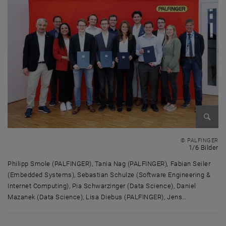
Bild v
© PALFINGER
1 
1/6 Bilder
Philipp Smole (PALFINGER), Tania Nag (PALFINGER), Fabian Seiler
(Embedded Systems), Sebastian Schulze (Software Engineering &
Internet Computing), Pia Schwarzinger (Data Science), Daniel
Mazanek (Data Science), Lisa Diebus (PALFINGER), Jens…
Philipp Smole (PALFINGER), Tania Nag (PALFINGER), Fabian Seiler (Embe