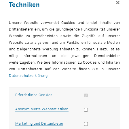
×
„PALFINGER
Elevate
Stipendium“ zu qualifizieren, mussten
Techniken
Studierende 40 ECTS aus dem vergangenen Studienjahr sowie
einen Notenschnitt unter 2,5 nachweisen können und unter 11
Semestern studiert haben.
Unsere Website verwendet Cookies und bindet Inhalte von
Drittanbietern ein, um die grundlegende Funktionalität unserer
Bei PALFINGER, dem global führenden Produzenten und Anbieter
Website zu gewährleisten sowie die Zugriffe auf unserer
innovativer Kran- und Hebelösungen, stehen die Menschen im
Website zu analysieren und um Funktionen für soziale Medien
Mittelpunkt des Erfolgs. Das Unternehmen legt großen Wert darauf,
und zielgerichtete Werbung anbieten zu können. Hierzu ist es
in seine Mitarbeitenden zu investieren und die frühzeitige Förderung
nötig Informationen an die jeweiligen Dienstanbieter
von MINT-Fähigkeiten sowie zukünftigen Talenten zu unterstützen.
weiterzugeben. Weitere Informationen zu Cookies und Inhalten
Diese Investitionen sieht PALFINGER als entscheidenden Schritt für
von Drittanbietern auf der Website finden Sie in unserer
eine erfolgreiche und nachhaltige Zukunft.
Datenschutzerklärung
.
An der Technischen Universität Wien, Österreichs größter
Forschungs- und Bildungseinrichtung im Bereich Technik und
Naturwissenschaften, wird seit mehr als 200 Jahren unter dem
Erforderliche Cookies zulassen
Erforderliche Cookies
Motto "Technik für Menschen" geforscht, gelehrt und gelernt.
Jasmin Gründling-Riener, Vizerektorin Lehre, ist von dem
Statistik Cookies zulassen
Anonymisierte Webstatistiken
Stipendium begeistert: „Eines der acht strategischen Ziele der TU
Wien ist, ein attraktives und leistungsförderndes Umfeld für alle
Marketing Cookies zulassen
Marketing und Drittanbieter
Universitätsangehörigen weiterzuentwickeln. Folglich verdient