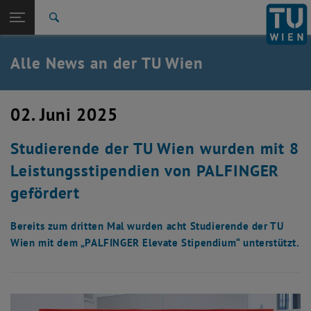
Studium
Seitennavigation öffnen
TU Login
Forschung
Suche
International
Quicklinks
Alle News an der TU Wien
Quicklinks-Menü umschalten
Karriere
Zur 1. Menü Ebene
Alle News
02. Juni 2025
Zurück zur letzten Ebene:
TU Wien Startseite
Zurück: Subseiten von TU Wien Startseite auflisten
Studierende der TU Wien wurden mit 8
Übersicht
Leistungsstipendien von PALFINGER
gefördert
Bereits zum dritten Mal wurden acht Studierende der TU
Wien mit dem „PALFINGER Elevate Stipendium“ unterstützt.