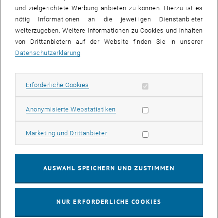
und zielgerichtete Werbung anbieten zu können. Hierzu ist es
Finanzielle Unterstützung für Personen auf Laufbahnstellen
nötig Informationen an die jeweiligen Dienstanbieter
bei Dienstreisen mit Kinderbetreuungspflichten
weiterzugeben. Weitere Informationen zu Cookies und Inhalten
von Drittanbietern auf der Website finden Sie in unserer
Datenschutzerklärung
.
Kontakt
Erforderliche Cookies zulassen
Erforderliche Cookies
Büro TU Kids & Care
Statistik Cookies zulassen
Anonymisierte Webstatistiken
Sonja Bigl
Telefon:
+43 (0) 664 605885852
Marketing Cookies zulassen
Marketing und Drittanbieter
Doris Kerschbaumer
Telefon:
+43 (0) 664 605885432
AUSWAHL SPEICHERN UND ZUSTIMMEN
E-Mail:
tukids[at]tuwien.ac.at
NUR ERFORDERLICHE COOKIES