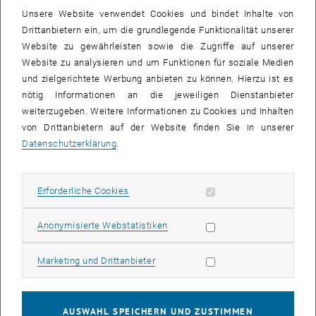
Unsere Website verwendet Cookies und bindet Inhalte von
Mitarbeiter_innen
Drittanbietern ein, um die grundlegende Funktionalität unserer
Studierenden
Website zu gewährleisten sowie die Zugriffe auf unserer
Betreuungszeiten
Website zu analysieren und um Funktionen für soziale Medien
und zielgerichtete Werbung anbieten zu können. Hierzu ist es
08.00 - 09.00 Uhr Bringen der Kinder
nötig Informationen an die jeweiligen Dienstanbieter
09:00 - 16.00 Uhr Programm
weiterzugeben. Weitere Informationen zu Cookies und Inhalten
16.00 - 17.00 Uhr Abholung der Kinder
von Drittanbietern auf der Website finden Sie in unserer
Die Kinder erhalten zu Mittag eine warme Mahlzeit in der TU Mensa.
Datenschutzerklärung
.
, öffnet eine externe URL
Die Betreuung wird durchgeführt von
EduTain
, öffne
Das Programm dreht sich um das Thema
Kreativität und Kunst
Erforderliche Cookies zulassen
Erforderliche Cookies
Kosten
TU Mitarbeiter_innen: € 15,- pro Tag / Kind
Statistik Cookies zulassen
Anonymisierte Webstatistiken
TU Studierende (ohne Arbeitsverhältnis an der TU Wien): € 10,- pro
Tag / Kind
Marketing Cookies zulassen
Marketing und Drittanbieter
Anmeldung
via Anmeldeformular
AUSWAHL SPEICHERN UND ZUSTIMMEN