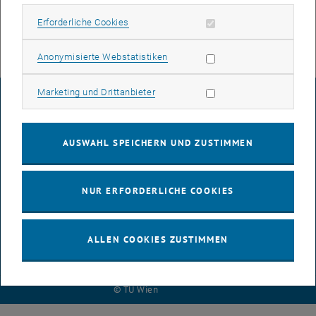
Erforderliche Cookies zulassen
Erforderliche Cookies
Die TU Wien bietet an 8 Fakultäten...
Statistik Cookies zulassen
Anonymisierte Webstatistiken
Marketing Cookies zulassen
Marketing und Drittanbieter
IMPRESSUM
AUSWAHL SPEICHERN UND ZUSTIMMEN
BARRIEREFREIHEITSERKLÄRUNG
NUR ERFORDERLICHE COOKIES
DATENSCHUTZERKLÄRUNG (PDF)
ALLEN COOKIES ZUSTIMMEN
COOKIEEINSTELLUNGEN
© TU Wien
# 108870