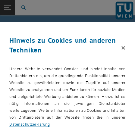
Studium
Seitennavigation öffnen
EN
TU Login
Forschung
Suche
International
Quicklinks
Wieso etwas Technisches studieren?
Quicklinks-Menü umschalten
Karriere
Hinweis zu Cookies und anderen
Zur 1. Menü Ebene
TU Wien
×
Techniken
Zurück zur letzten Ebene:
Ich werde Technikerin!
Zurück: Subseiten von Ich werde Technikerin! auflisten
​​​​​​Mit einem Technikstudium kannst du die Zukunft
mitgestalten
Wieso etwas Technisches studieren?
Unsere Website verwendet Cookies und bindet Inhalte von
Drittanbietern ein, um die grundlegende Funktionalität unserer
Das bietet ein Technikstudium
Website zu gewährleisten sowie die Zugriffe auf unserer
Sehr gute Karriere- & Verdienstchancen
Website zu analysieren und um Funktionen für soziale Medien
Viele Unternehmen suchen Technikerinnen
und zielgerichtete Werbung anbieten zu können. Hierzu ist es
nötig Informationen an die jeweiligen Dienstanbieter
Platz für eigene Ideen und Kreativität
weiterzugeben. Weitere Informationen zu Cookies und Inhalten
Entwicklung und Implementierung von umweltfreundlichen,
von Drittanbietern auf der Website finden Sie in unserer
nachhaltigen Technologien
Datenschutzerklärung
.
Möglichkeiten, wissenschaftlich zu arbeiten und zu forschen