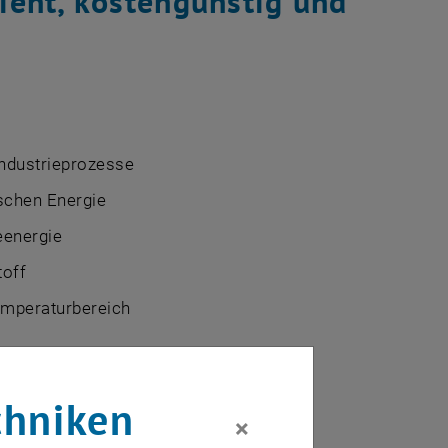
ient, kostengünstig und
 Industrieprozesse
schen Energie
eenergie
toff
emperaturbereich
chniken
×