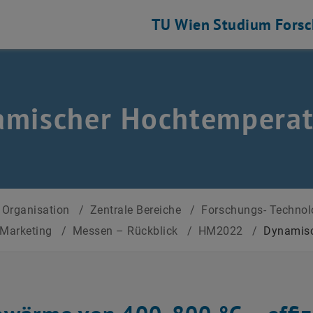
TU Wien
Studium
Fors
amischer Hochtemperat
Organisation
/
Zentrale Bereiche
/
Forschungs- Technol
Marketing
/
Messen – Rückblick
/
HM2022
/
Dynamisc