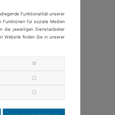
ndlegende Funktionalität unserer
eise fluidisiertem Festbett
m Funktionen für soziale Medien
 die jeweiligen Dienstanbieter
er Website finden Sie in unserer