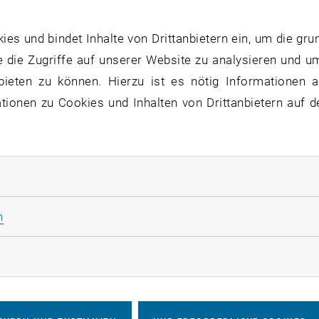
ionsgrad
s und bindet Inhalte von Drittanbietern ein, um die gru
iges Speichersystem auf Basis sensibler Wärme, mit teilw
 die Zugriffe auf unserer Website zu analysieren und u
bieten zu können. Hierzu ist es nötig Informationen an
hutz verfügbar
ionen zu Cookies und Inhalten von Drittanbietern auf d
ppen
rende Industrie mit hohem Wärmebedarf
rliche Cookies zulassen
Energiespeicherung, Energieversorger
auer
Statistik Cookies zulassen
n
rketing Cookies zulassen
wnload