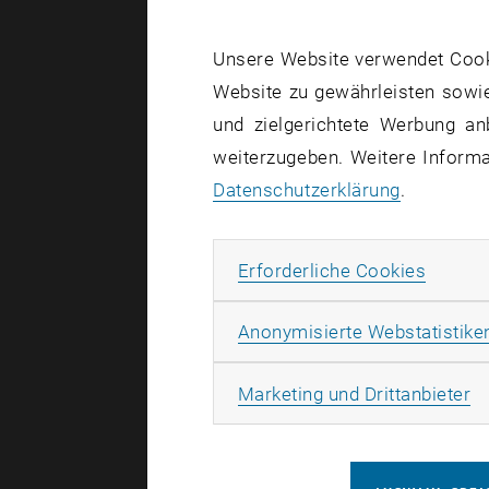
Innovat
Unsere Website verwendet Cookie
einzigart
Website zu gewährleisten sowie
und zielgerichtete Werbung an
Patentsc
weiterzugeben. Weitere Informat
Datenschutzerklärung
.
Zielgru
produzie
Erforde
Erforderliche Cookies
flexible 
Anlagenb
Anonymisierte Webstatistike
Ma
Marketing und Drittanbieter
Flyerdo