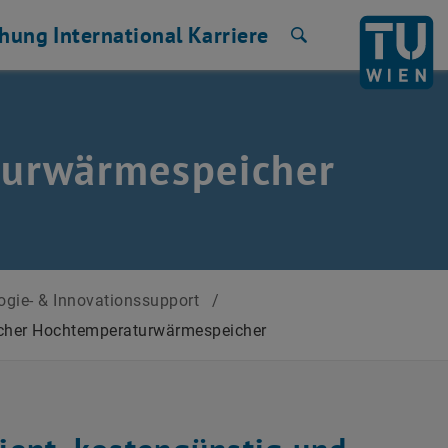
chung
International
Karriere
Suche
urwärmespeicher
ogie- & Innovationssupport
/
her Hochtemperaturwärmespeicher