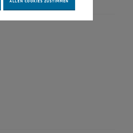
ALLEN COOKIES ZUSTIMMEN
n
°C – effizient, kostengünstig und robust