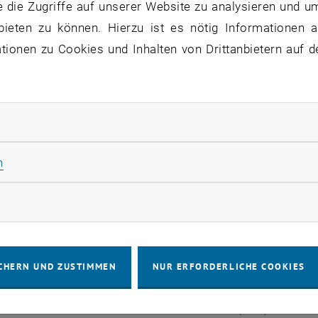
 die Zugriffe auf unserer Website zu analysieren und u
bieten zu können. Hierzu ist es nötig Informationen an
Organisation
/
Zentrale Bereiche
/
Forschungs- Technol
ionen zu Cookies und Inhalten von Drittanbietern auf d
- & Transfersupport
/
Technology Offers
/
Pharma, Medt
mbinant Production of
rliche Cookies zulassen
xidase (HRP)
Statistik Cookies zulassen
n
t production of horseradish peroxidase (HRP) guarantees
rketing Cookies zulassen
tions and represents a viable alternative to traditional hai
o Quality by Design (QbD) concepts open up a wide range 
CHERN UND ZUSTIMMEN
NUR ERFORDERLICHE COOKIES
mbinant Production of Horseradish Peroxidase (HRP)
PDF
2