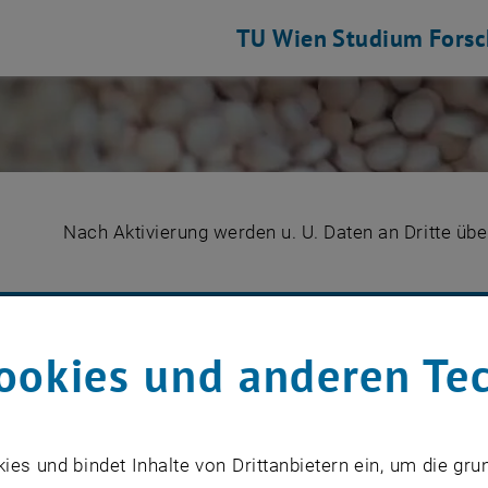
TU Wien
Studium
Fors
Nach Aktivierung werden u. U. Daten an Dritte übe
YOUT
ABSPIELEN
ookies und anderen Te
s und bindet Inhalte von Drittanbietern ein, um die gru