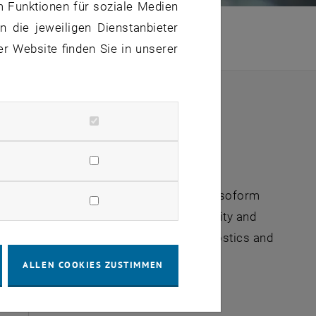
m Funktionen für soziale Medien
 die jeweiligen Dienstanbieter
ogie- & Innovationssupport
/
er Website finden Sie in unserer
ech & Biotech
/
M061/2019, M063/2019
 Horseradish
 a steady supply of high-purity single-isoform
ry root culture. Scalability, reproducibility and
of different application areas in diagnostics and
ALLEN COOKIES ZUSTIMMEN
 MB