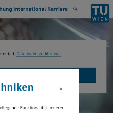
chung
International
Karriere
Suche
, öffnet in einem neuen Fe
rmittelt.
Datenschutzerklärung.
UBE VIDEO "RECOMBINANT PRODUCTION OF HORSERADISH PERO
chniken
×
ndlegende Funktionalität unserer