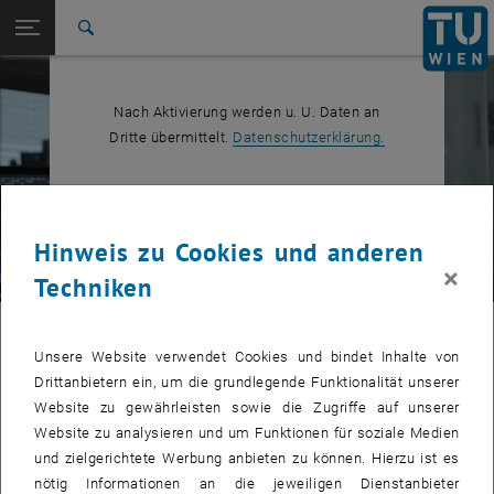
Studium
Seitennavigation öffnen
EN
TU Login
Forschung
Suche
International
Quicklinks
Quicklinks-Menü umschalten
Karriere
Nach Aktivierung werden u. U. Daten an
, öffnet in eine
Dritte übermittelt.
Datenschutzerklärung.
Zur 1. Menü Ebene
TU Wien
Zurück zur letzten Ebene:
ICT, Physics, Electronics &
Zurück: Subseiten von ICT, Physics, Electronics & Semiconductors aufl
Semiconductors
YOUTUBE VIDEO "CMOS-CO
ABSPIELEN
Hinweis zu Cookies und anderen
M048/2020
×
Techniken
Chirped Pulse Amplification of Optical
Unsere Website verwendet Cookies und bindet Inhalte von
Pulse Bursts
Drittanbietern ein, um die grundlegende Funktionalität unserer
Website zu gewährleisten sowie die Zugriffe auf unserer
Scientists now create ultrashort laser pulses with durations in
Website zu analysieren und um Funktionen für soziale Medien
femtoseconds or less, making them the shortest events ever
und zielgerichtete Werbung anbieten zu können. Hierzu ist es
produced. This technology has revolutionized science, aiding our
nötig Informationen an die jeweiligen Dienstanbieter