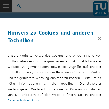
Studium
Seitennavigation öffnen
TU Login
Forschung
Suche
International
Quicklinks
Anlagen
Quicklinks-Menü umschalten
Karriere
Hinweis zu Cookies und anderen
Zur 1. Menü Ebene
TU Wien
×
Techniken
Anlagen bis zu einem Anschaffungswert von EUR 250.000,00
Zurück zur letzten Ebene:
FWF §27 Projekte
Zurück: Subseiten von FWF §27 Projekte auflisten
werden zur Gänze; bei einem Anschaffungswert über EUR
Anlagen
250.000,00 ausschließlich die Abschreibung gefördert.
Unsere Website verwendet Cookies und bindet Inhalte von
Drittanbietern ein, um die grundlegende Funktionalität unserer
Der Anlagenkauf erfolgt direkt über den betreffenden Innenauftrag,
Website zu gewährleisten sowie die Zugriffe auf unserer
die bei §26 Projekten benötigte Disponierung vor Ankauf entfällt
Website zu analysieren und um Funktionen für soziale Medien
daher.
und zielgerichtete Werbung anbieten zu können. Hierzu ist es
nötig Informationen an die jeweiligen Dienstanbieter
weiterzugeben. Weitere Informationen zu Cookies und Inhalten
Unter Anlagevermögen sind Gegenstände zu verstehen, deren
von Drittanbietern auf der Website finden Sie in unserer
Anschaffungswert ab 1.500€ (inkl. Umsatzsteuer und Nebenkosten)
Datenschutzerklärung
.
liegt und welche der Organisationseinheit zu einer längeren Nutzung