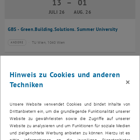
13
–
01
13 Juli 2026 bis 01 August 2026
JULI 26
AUG. 26
GBS - Green.Building.Solutions. Summer University
TU Wien, 1040 Wien
ANDERE
Veranstaltungstyp:
Veranstaltungsort:
20
–
24
20 Juli 2026 bis 24 Juli 2026
Hinweis zu Cookies und anderen
JULI 26
JULI 26
×
Techniken
CMAM 2026
Unsere Website verwendet Cookies und bindet Inhalte von
TU Wien, 1040 Wien
KONFERENZ
Veranstaltungstyp:
Veranstaltungsort:
Drittanbietern ein, um die grundlegende Funktionalität unserer
Website zu gewährleisten sowie die Zugriffe auf unserer
28
Website zu analysieren und um Funktionen für soziale Medien
28 Juli 2026
und zielgerichtete Werbung anbieten zu können. Hierzu ist es
JULI 26