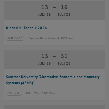
13
–
16
13 Juli 2026 bis 16 Juli 2026
JULI 26
JULI 26
KinderUni Technik 2026
Campus Getreidemarkt, 1060 Wien
WORKSHOP
Veranstaltungstyp:
Veranstaltungsort:
13
–
31
13 Juli 2026 bis 31 Juli 2026
JULI 26
JULI 26
Summer University "Alternative Economic and Monetary
Systems (AEMS)"
BOKU Wien, 1180 Wien
SEMINAR
Veranstaltungstyp:
Veranstaltungsort: