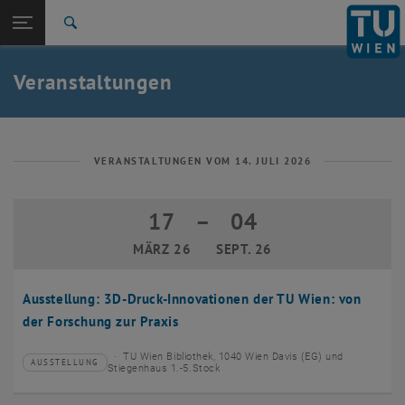
Studium
Seitennavigation öffnen
EN
TU Login
Forschung
Suche
Event eintragen
Eventmanagement
International
Quicklinks
Veranstaltungen
Quicklinks-Menü umschalten
Karriere
Zur 1. Menü Ebene
TU Wien
Zurück zur letzten Ebene:
Aktuelles
Zurück: Subseiten von Aktuelles auflisten
VERANSTALTUNGEN VOM 14. JULI 2026
Veranstaltungskalender
Event eintragen
17
–
04
17 März 2026 bis 04 September 2026
Eventmanagement
MÄRZ 26
SEPT. 26
Ausstellung: 3D-Druck-Innovationen der TU Wien: von
der Forschung zur Praxis
TU Wien Bibliothek, 1040 Wien Davis (EG) und
AUSSTELLUNG
Veranstaltungstyp:
Veranstaltungsort:
Stiegenhaus 1.-5.Stock