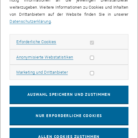
nötig Informationen an die jeweiligen Dienstanbieter
weiterzugeben. Weitere Informationen zu Cookies und Inhalten
bis
16:00
-
17:00
von Drittanbietern auf der Website finden Sie in unserer
Datenschutzerklärung
.
EMBA Online Info Session mit Dekan Prof. Dr. Wolfgang
Güttel
Erforderliche Cookies zulassen
Erforderliche Cookies
Online, via Zoom
INFORMATIONSVERANSTALTUNG
Veranstaltungstyp:
Veranstaltungsort:
Statistik Cookies zulassen
Anonymisierte Webstatistiken
03
03 August 2026
Marketing Cookies zulassen
Marketing und Drittanbieter
AUG. 26
bis
13:00
-
13:30
AUSWAHL SPEICHERN UND ZUSTIMMEN
Info Session Learning Journey Turin
NUR ERFORDERLICHE COOKIES
Online, Via Zoom
INFORMATIONSVERANSTALTUNG
Veranstaltungstyp:
Veranstaltungsort:
ALLEN COOKIES ZUSTIMMEN