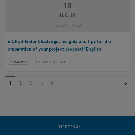
18
18 August 2026
AUG. 26
bis
10:00
-
11:00
EIC Pathfinder Challenge: Insights and tips for the
preparation of your project proposal *English*
TU , Wien, Webinar
WORKSHOP
Veranstaltungstyp:
Veranstaltungsort:
Seite 1 von 8
Seite 2 von 8
Seite 3 von 8
Seite 8 von 8
Näc
1
2
3
8
IMPRESSUM