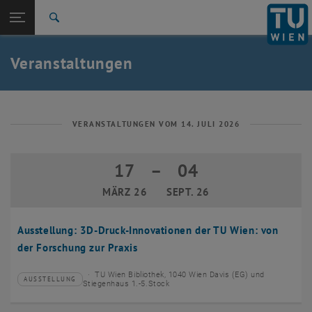
Studium
Seitennavigation öffnen
EN
TU Login
Forschung
Suche
Event eintragen
Eventmanagement
International
Quicklinks
Veranstaltungen
Quicklinks-Menü umschalten
Karriere
Zur 1. Menü Ebene
TU Wien
Zurück zur letzten Ebene:
Aktuelles
Zurück: Subseiten von Aktuelles auflisten
VERANSTALTUNGEN VOM 14. JULI 2026
Veranstaltungskalender
Event eintragen
17
–
04
17 März 2026 bis 04 September 2026
Eventmanagement
MÄRZ 26
SEPT. 26
Ausstellung: 3D-Druck-Innovationen der TU Wien: von
der Forschung zur Praxis
TU Wien Bibliothek, 1040 Wien Davis (EG) und
AUSSTELLUNG
Veranstaltungstyp:
Veranstaltungsort:
Stiegenhaus 1.-5.Stock