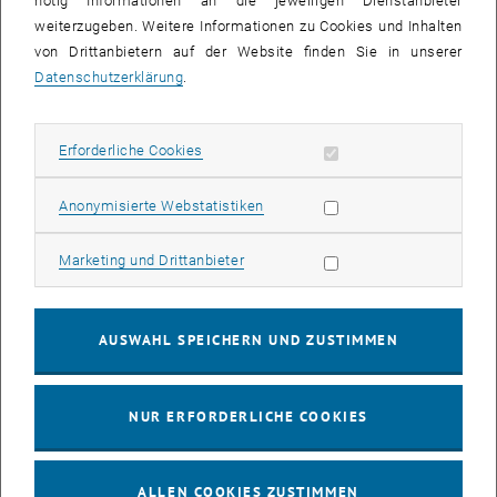
nötig Informationen an die jeweiligen Dienstanbieter
weiterzugeben. Weitere Informationen zu Cookies und Inhalten
bis
16:00
-
17:00
von Drittanbietern auf der Website finden Sie in unserer
Datenschutzerklärung
.
EMBA Online Info Session mit Dekan Prof. Dr. Wolfgang
Güttel
Erforderliche Cookies zulassen
Erforderliche Cookies
Online, via Zoom
INFORMATIONSVERANSTALTUNG
Veranstaltungstyp:
Veranstaltungsort:
Statistik Cookies zulassen
Anonymisierte Webstatistiken
03
03 August 2026
Marketing Cookies zulassen
Marketing und Drittanbieter
AUG. 26
bis
13:00
-
13:30
AUSWAHL SPEICHERN UND ZUSTIMMEN
Info Session Learning Journey Turin
NUR ERFORDERLICHE COOKIES
Online, Via Zoom
INFORMATIONSVERANSTALTUNG
Veranstaltungstyp:
Veranstaltungsort:
ALLEN COOKIES ZUSTIMMEN