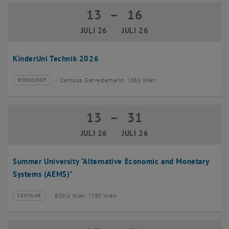
13
–
16
13 Juli 2026 bis 16 Juli 2026
JULI 26
JULI 26
KinderUni Technik 2026
Campus Getreidemarkt, 1060 Wien
WORKSHOP
Veranstaltungstyp:
Veranstaltungsort:
13
–
31
13 Juli 2026 bis 31 Juli 2026
JULI 26
JULI 26
Summer University "Alternative Economic and Monetary
Systems (AEMS)"
BOKU Wien, 1180 Wien
SEMINAR
Veranstaltungstyp:
Veranstaltungsort: