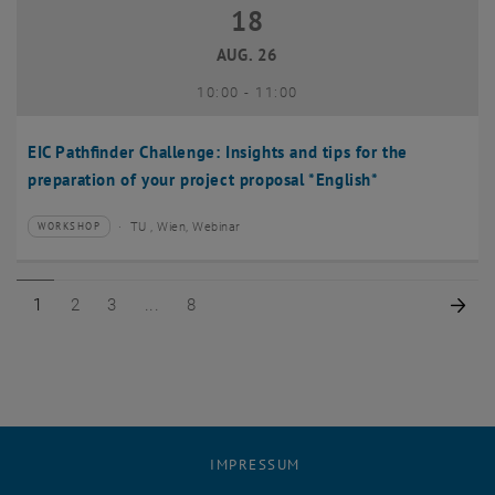
18
18 August 2026
AUG. 26
bis
10:00
-
11:00
EIC Pathfinder Challenge: Insights and tips for the
preparation of your project proposal *English*
TU , Wien, Webinar
WORKSHOP
Veranstaltungstyp:
Veranstaltungsort:
Seite 1 von 8
Seite 2 von 8
Seite 3 von 8
Seite 8 von 8
Näc
1
2
3
8
IMPRESSUM