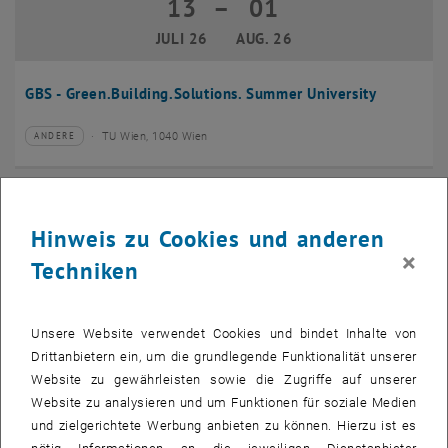
13
–
01
13 Juli 2026 bis 01 August 2026
JULI 26
AUG. 26
GBS - Green.Building.Solutions. Summer University
TU Wien, 1040 Wien
ANDERE
Veranstaltungstyp:
Veranstaltungsort:
20
–
24
20 Juli 2026 bis 24 Juli 2026
Hinweis zu Cookies und anderen
JULI 26
JULI 26
×
Techniken
CMAM 2026
Unsere Website verwendet Cookies und bindet Inhalte von
TU Wien, 1040 Wien
KONFERENZ
Veranstaltungstyp:
Veranstaltungsort:
Drittanbietern ein, um die grundlegende Funktionalität unserer
Website zu gewährleisten sowie die Zugriffe auf unserer
28
Website zu analysieren und um Funktionen für soziale Medien
28 Juli 2026
und zielgerichtete Werbung anbieten zu können. Hierzu ist es
JULI 26