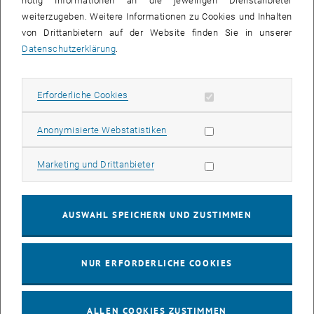
nötig Informationen an die jeweiligen Dienstanbieter
weiterzugeben. Weitere Informationen zu Cookies und Inhalten
bis
16:00
-
17:00
von Drittanbietern auf der Website finden Sie in unserer
Datenschutzerklärung
.
EMBA Online Info Session mit Dekan Prof. Dr. Wolfgang
Güttel
Erforderliche Cookies zulassen
Erforderliche Cookies
Online, via Zoom
INFORMATIONSVERANSTALTUNG
Veranstaltungstyp:
Veranstaltungsort:
Statistik Cookies zulassen
Anonymisierte Webstatistiken
03
03 August 2026
Marketing Cookies zulassen
Marketing und Drittanbieter
AUG. 26
bis
13:00
-
13:30
AUSWAHL SPEICHERN UND ZUSTIMMEN
Info Session Learning Journey Turin
NUR ERFORDERLICHE COOKIES
Online, Via Zoom
INFORMATIONSVERANSTALTUNG
Veranstaltungstyp:
Veranstaltungsort:
ALLEN COOKIES ZUSTIMMEN