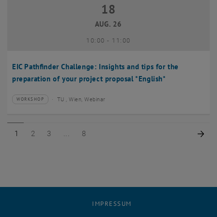
18
18 August 2026
AUG. 26
bis
10:00
-
11:00
EIC Pathfinder Challenge: Insights and tips for the
preparation of your project proposal *English*
TU , Wien, Webinar
WORKSHOP
Veranstaltungstyp:
Veranstaltungsort:
Seite 1 von 8
Seite 2 von 8
Seite 3 von 8
Seite 8 von 8
Näc
1
2
3
8
IMPRESSUM