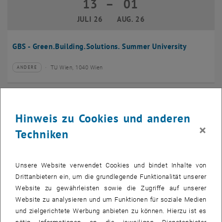
13
–
01
13 Juli 2026 bis 01 August 2026
JULI 26
AUG. 26
GBS - Green.Building.Solutions. Summer University
TU Wien, 1040 Wien
ANDERE
Veranstaltungstyp:
Veranstaltungsort:
20
–
24
20 Juli 2026 bis 24 Juli 2026
Hinweis zu Cookies und anderen
JULI 26
JULI 26
×
Techniken
CMAM 2026
Unsere Website verwendet Cookies und bindet Inhalte von
TU Wien, 1040 Wien
KONFERENZ
Veranstaltungstyp:
Veranstaltungsort:
Drittanbietern ein, um die grundlegende Funktionalität unserer
Website zu gewährleisten sowie die Zugriffe auf unserer
28
Website zu analysieren und um Funktionen für soziale Medien
28 Juli 2026
und zielgerichtete Werbung anbieten zu können. Hierzu ist es
JULI 26