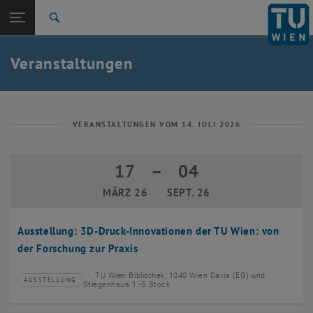
Studium
Seitennavigation öffnen
EN
TU Login
Forschung
Suche
Event eintragen
Eventmanagement
International
Quicklinks
Veranstaltungen
Quicklinks-Menü umschalten
Karriere
Zur 1. Menü Ebene
TU Wien
Zurück zur letzten Ebene:
Aktuelles
Zurück: Subseiten von Aktuelles auflisten
VERANSTALTUNGEN VOM 14. JULI 2026
Veranstaltungskalender
Event eintragen
17
–
04
17 März 2026 bis 04 September 2026
Eventmanagement
MÄRZ 26
SEPT. 26
Ausstellung: 3D-Druck-Innovationen der TU Wien: von
der Forschung zur Praxis
TU Wien Bibliothek, 1040 Wien Davis (EG) und
AUSSTELLUNG
Veranstaltungstyp:
Veranstaltungsort:
Stiegenhaus 1.-5.Stock