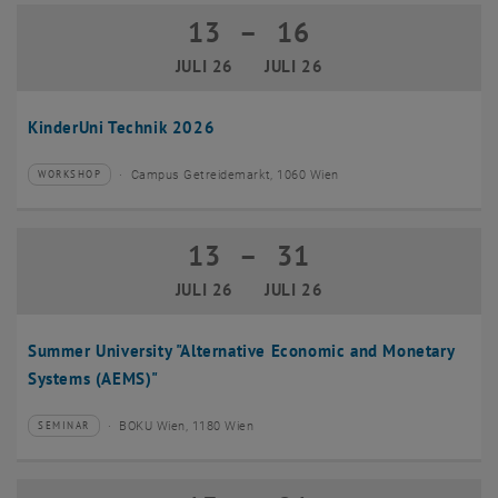
13
–
16
13 Juli 2026 bis 16 Juli 2026
JULI 26
JULI 26
KinderUni Technik 2026
Campus Getreidemarkt, 1060 Wien
WORKSHOP
Veranstaltungstyp:
Veranstaltungsort:
13
–
31
13 Juli 2026 bis 31 Juli 2026
JULI 26
JULI 26
Summer University "Alternative Economic and Monetary
Systems (AEMS)"
BOKU Wien, 1180 Wien
SEMINAR
Veranstaltungstyp:
Veranstaltungsort: