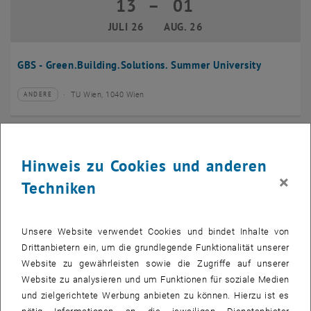
13
–
01
13 Juli 2026 bis 01 August 2026
JULI 26
AUG. 26
GBS - Green.Building.Solutions. Summer University
TU Wien, 1040 Wien
ANDERE
Veranstaltungstyp:
Veranstaltungsort:
20
–
24
20 Juli 2026 bis 24 Juli 2026
Hinweis zu Cookies und anderen
JULI 26
JULI 26
×
Techniken
CMAM 2026
Unsere Website verwendet Cookies und bindet Inhalte von
TU Wien, 1040 Wien
KONFERENZ
Veranstaltungstyp:
Veranstaltungsort:
Drittanbietern ein, um die grundlegende Funktionalität unserer
Website zu gewährleisten sowie die Zugriffe auf unserer
28
Website zu analysieren und um Funktionen für soziale Medien
28 Juli 2026
und zielgerichtete Werbung anbieten zu können. Hierzu ist es
JULI 26