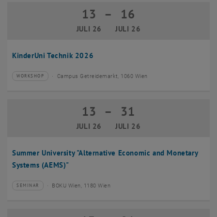
13
–
16
13 Juli 2026 bis 16 Juli 2026
JULI 26
JULI 26
KinderUni Technik 2026
Campus Getreidemarkt, 1060 Wien
WORKSHOP
Veranstaltungstyp:
Veranstaltungsort:
13
–
31
13 Juli 2026 bis 31 Juli 2026
JULI 26
JULI 26
Summer University "Alternative Economic and Monetary
Systems (AEMS)"
BOKU Wien, 1180 Wien
SEMINAR
Veranstaltungstyp:
Veranstaltungsort: