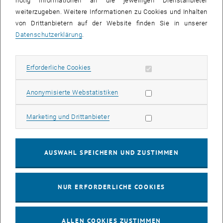
nötig Informationen an die jeweiligen Dienstanbieter
weiterzugeben. Weitere Informationen zu Cookies und Inhalten
bis
16:00
-
17:00
von Drittanbietern auf der Website finden Sie in unserer
Datenschutzerklärung
.
EMBA Online Info Session mit Dekan Prof. Dr. Wolfgang
Güttel
Erforderliche Cookies zulassen
Erforderliche Cookies
Online, via Zoom
INFORMATIONSVERANSTALTUNG
Veranstaltungstyp:
Veranstaltungsort:
Statistik Cookies zulassen
Anonymisierte Webstatistiken
03
03 August 2026
Marketing Cookies zulassen
Marketing und Drittanbieter
AUG. 26
bis
13:00
-
13:30
AUSWAHL SPEICHERN UND ZUSTIMMEN
Info Session Learning Journey Turin
NUR ERFORDERLICHE COOKIES
Online, Via Zoom
INFORMATIONSVERANSTALTUNG
Veranstaltungstyp:
Veranstaltungsort:
ALLEN COOKIES ZUSTIMMEN