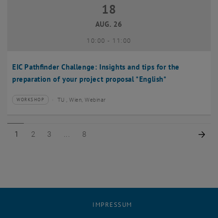
18
18 August 2026
AUG. 26
bis
10:00
-
11:00
EIC Pathfinder Challenge: Insights and tips for the
preparation of your project proposal *English*
TU , Wien, Webinar
WORKSHOP
Veranstaltungstyp:
Veranstaltungsort:
Seite 1 von 8
Seite 2 von 8
Seite 3 von 8
Seite 8 von 8
Näc
1
2
3
8
IMPRESSUM