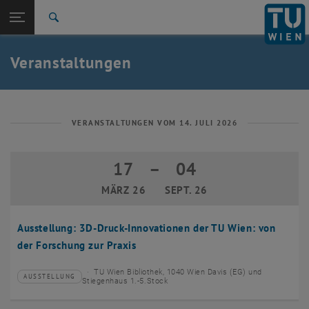
Studium
Seitennavigation öffnen
EN
TU Login
Forschung
Suche
Event eintragen
Eventmanagement
International
Quicklinks
Veranstaltungen
Quicklinks-Menü umschalten
Karriere
Zur 1. Menü Ebene
TU Wien
Zurück zur letzten Ebene:
Aktuelles
Zurück: Subseiten von Aktuelles auflisten
VERANSTALTUNGEN VOM 14. JULI 2026
Veranstaltungskalender
Event eintragen
17
–
04
17 März 2026 bis 04 September 2026
Eventmanagement
MÄRZ 26
SEPT. 26
Ausstellung: 3D-Druck-Innovationen der TU Wien: von
der Forschung zur Praxis
TU Wien Bibliothek, 1040 Wien Davis (EG) und
AUSSTELLUNG
Veranstaltungstyp:
Veranstaltungsort:
Stiegenhaus 1.-5.Stock