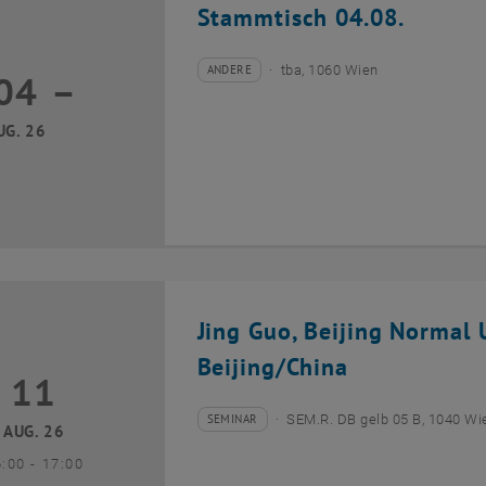
Stammtisch 04.08.
ANDERE
tba, 1060 Wien
04
–
Veranstaltungstyp:
Veranstaltungsort:
04 August 2026 bis
UG. 26
Jing Guo, Beijing Normal U
Beijing/China
11
1 August 2026
SEMINAR
SEM.R. DB gelb 05 B, 1040 Wi
Veranstaltungstyp:
Veranstaltungsort:
AUG. 26
bis
6:00
-
17:00