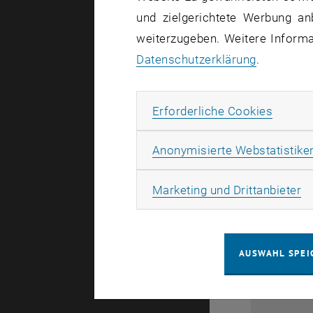
1
und zielgerichtete Werbung an
weiterzugeben. Weitere Informat
Datenschutzerklärung
.
Erforde
Erforderliche Cookies
Anonymisierte Webstatistike
0
Ma
Marketing und Drittanbieter
1
AUSWAHL SPEI