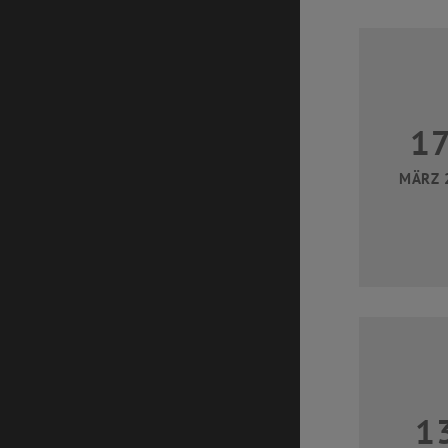
1
MÄRZ 
1