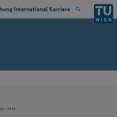
chung
International
Karriere
Suche
ULI 2026