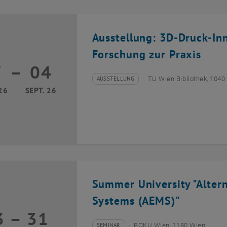
Ausstellung: 3D-Druck-In
Forschung zur Praxis
7
–
04
17 März 2026 bis 04 September 2026
AUSSTELLUNG
TU Wien Bibliothek, 1040
Veranstaltungstyp:
Veranstaltungsort:
26
SEPT. 26
Summer University "Alter
Systems (AEMS)"
3
–
31
13 Juli 2026 bis 31 Juli 2026
SEMINAR
BOKU Wien, 1180 Wien