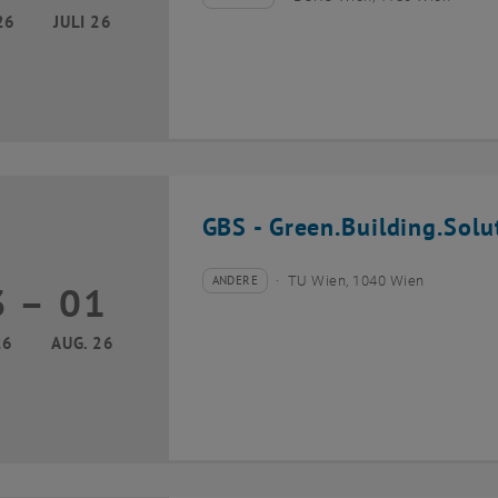
Veranstaltungstyp:
Veranstaltungsort:
26
JULI 26
GBS - Green.Building.Solu
ANDERE
TU Wien, 1040 Wien
3
–
01
Veranstaltungstyp:
Veranstaltungsort:
13 Juli 2026 bis 01 August 2026
26
AUG. 26