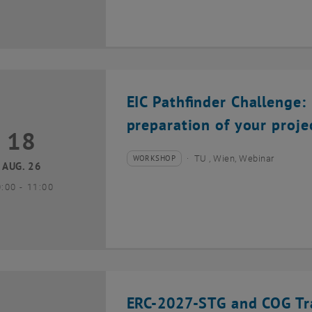
EIC Pathfinder Challenge: 
preparation of your proje
18
8 August 2026
WORKSHOP
TU , Wien, Webinar
Veranstaltungstyp:
Veranstaltungsort:
AUG. 26
bis
0:00
-
11:00
ERC-2027-STG and COG Tra