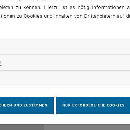
bis
6:00
-
17:00
bieten zu können. Hierzu ist es nötig Informationen an
ionen zu Cookies und Inhalten von Drittanbietern auf d
rliche Cookies zulassen
Info Session Learning Jou
Statistik Cookies zulassen
n
03
3 August 2026
INFORMATIONSVERANSTALTUNG
Online, V
Veranstaltungstyp:
Veranstaltungsort:
AUG. 26
rketing Cookies zulassen
bis
3:00
-
13:30
CHERN UND ZUSTIMMEN
NUR ERFORDERLICHE COOKIES