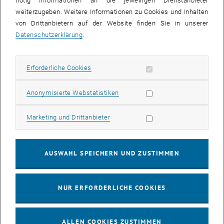
nötig Informationen an die jeweiligen Dienstanbieter
weiterzugeben. Weitere Informationen zu Cookies und Inhalten
bis
16:00
-
17:00
von Drittanbietern auf der Website finden Sie in unserer
Datenschutzerklärung
.
EMBA Online Info Session mit Dekan Prof. Dr. Wolfgang
Güttel
Erforderliche Cookies zulassen
Erforderliche Cookies
Online, via Zoom
INFORMATIONSVERANSTALTUNG
Veranstaltungstyp:
Veranstaltungsort:
Statistik Cookies zulassen
Anonymisierte Webstatistiken
03
03 August 2026
Marketing Cookies zulassen
Marketing und Drittanbieter
AUG. 26
bis
13:00
-
13:30
AUSWAHL SPEICHERN UND ZUSTIMMEN
Info Session Learning Journey Turin
NUR ERFORDERLICHE COOKIES
Online, Via Zoom
INFORMATIONSVERANSTALTUNG
Veranstaltungstyp:
Veranstaltungsort:
ALLEN COOKIES ZUSTIMMEN