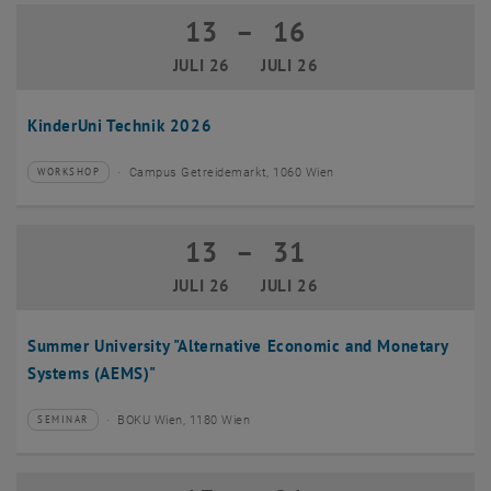
13
–
16
13 Juli 2026 bis 16 Juli 2026
JULI 26
JULI 26
KinderUni Technik 2026
Campus Getreidemarkt, 1060 Wien
WORKSHOP
Veranstaltungstyp:
Veranstaltungsort:
13
–
31
13 Juli 2026 bis 31 Juli 2026
JULI 26
JULI 26
Summer University "Alternative Economic and Monetary
Systems (AEMS)"
BOKU Wien, 1180 Wien
SEMINAR
Veranstaltungstyp:
Veranstaltungsort: