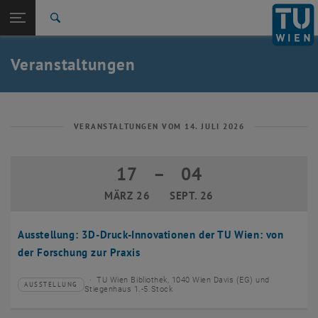
Studium
Seitennavigation öffnen
EN
TU Login
Forschung
Suche
Event eintragen
Eventmanagement
International
Quicklinks
Veranstaltungen
Quicklinks-Menü umschalten
Karriere
Zur 1. Menü Ebene
TU Wien
Zurück zur letzten Ebene:
Aktuelles
Zurück: Subseiten von Aktuelles auflisten
VERANSTALTUNGEN VOM 14. JULI 2026
Veranstaltungskalender
Event eintragen
17
–
04
17 März 2026 bis 04 September 2026
Eventmanagement
MÄRZ 26
SEPT. 26
Ausstellung: 3D-Druck-Innovationen der TU Wien: von
der Forschung zur Praxis
TU Wien Bibliothek, 1040 Wien Davis (EG) und
AUSSTELLUNG
Veranstaltungstyp:
Veranstaltungsort:
Stiegenhaus 1.-5.Stock