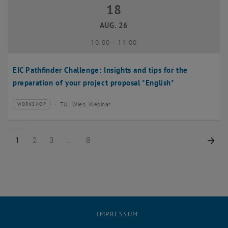
18
18 August 2026
AUG. 26
bis
10:00
-
11:00
EIC Pathfinder Challenge: Insights and tips for the
preparation of your project proposal *English*
TU , Wien, Webinar
WORKSHOP
Veranstaltungstyp:
Veranstaltungsort:
Seite 1 von 8
Seite 2 von 8
Seite 3 von 8
Seite 8 von 8
Näc
1
2
3
8
IMPRESSUM