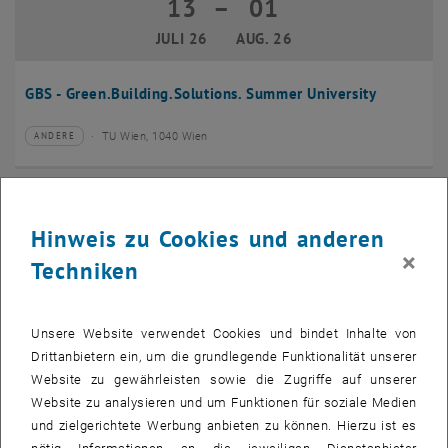
13
–
01
13 Juli 2026 bis 01 August 2026
JULI 26
AUG. 26
GBS - Green.Building.Solutions. Summer University
TU Wien, 1040 Wien
ANDERE
Veranstaltungstyp:
Veranstaltungsort:
20
–
24
20 Juli 2026 bis 24 Juli 2026
Hinweis zu Cookies und anderen
JULI 26
JULI 26
×
Techniken
CMAM 2026
Unsere Website verwendet Cookies und bindet Inhalte von
TU Wien, 1040 Wien
KONFERENZ
Veranstaltungstyp:
Veranstaltungsort:
Drittanbietern ein, um die grundlegende Funktionalität unserer
Website zu gewährleisten sowie die Zugriffe auf unserer
28
Website zu analysieren und um Funktionen für soziale Medien
28 Juli 2026
und zielgerichtete Werbung anbieten zu können. Hierzu ist es
JULI 26