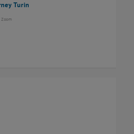
rney Turin
ia Zoom