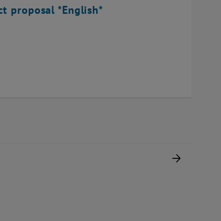
ct proposal *English*
Nächste 