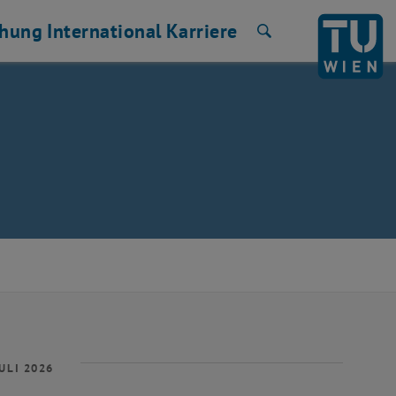
chung
International
Karriere
Suche
ULI 2026