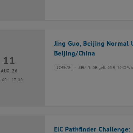
Jing Guo, Beijing Normal U
Beijing/China
11
1 August 2026
SEMINAR
SEM.R. DB gelb 05 B, 1040 Wi
Veranstaltungstyp:
Veranstaltungsort:
AUG. 26
bis
6:00
-
17:00
EIC Pathfinder Challenge: 