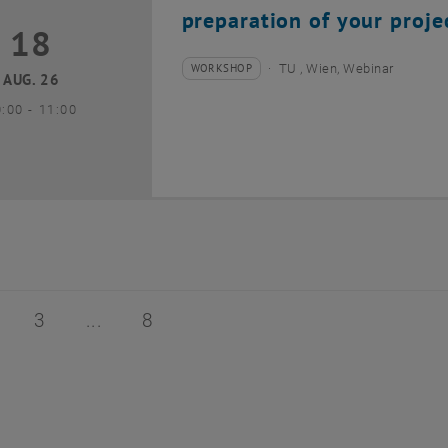
preparation of your proje
18
8 August 2026
WORKSHOP
TU , Wien, Webinar
Veranstaltungstyp:
Veranstaltungsort:
AUG. 26
bis
0:00
-
11:00
 von 8
ite 2 von 8
Seite 3 von 8
Seite 8 von 8
3
8