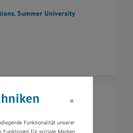
tions. Summer University
chniken
×
ndlegende Funktionalität unserer
m Funktionen für soziale Medien