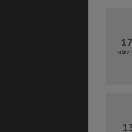
1
MÄRZ 
1