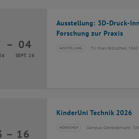
Ausstellung: 3D-Druck-In
Forschung zur Praxis
7
–
04
17 März 2026 bis 04 September 2026
AUSSTELLUNG
TU Wien Bibliothek, 1040
Veranstaltungstyp:
Veranstaltungsort:
26
SEPT. 26
KinderUni Technik 2026
WORKSHOP
Campus Getreidemarkt, 10
3
–
16
Veranstaltungstyp:
Veranstaltungsort:
13 Juli 2026 bis 16 Juli 2026