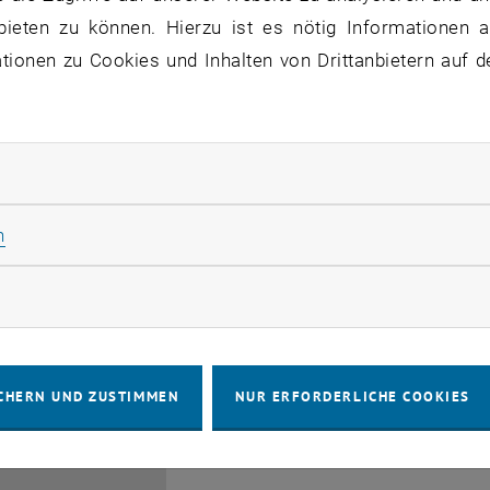
bieten zu können. Hierzu ist es nötig Informationen an
ionen zu Cookies und Inhalten von Drittanbietern auf d
rliche Cookies zulassen
EMBA Online Info Session 
Güttel
Statistik Cookies zulassen
n
28
 Juli 2026
INFORMATIONSVERANSTALTUNG
Online, vi
Veranstaltungstyp:
Veranstaltungsort:
JULI 26
rketing Cookies zulassen
bis
6:00
-
17:00
CHERN UND ZUSTIMMEN
NUR ERFORDERLICHE COOKIES