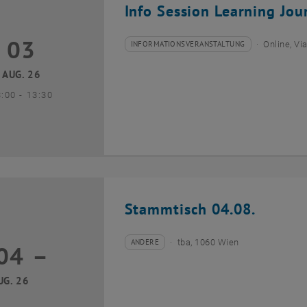
Info Session Learning Jou
03
3 August 2026
INFORMATIONSVERANSTALTUNG
Online, V
Veranstaltungstyp:
Veranstaltungsort:
AUG. 26
bis
3:00
-
13:30
Stammtisch 04.08.
ANDERE
tba, 1060 Wien
04
–
Veranstaltungstyp:
Veranstaltungsort:
04 August 2026 bis
UG. 26