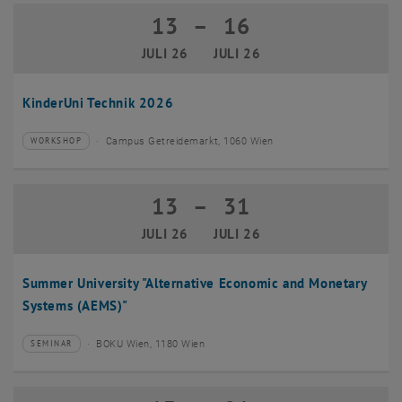
13
–
16
13 Juli 2026 bis 16 Juli 2026
JULI 26
JULI 26
KinderUni Technik 2026
Campus Getreidemarkt, 1060 Wien
WORKSHOP
Veranstaltungstyp:
Veranstaltungsort:
13
–
31
13 Juli 2026 bis 31 Juli 2026
JULI 26
JULI 26
Summer University "Alternative Economic and Monetary
Systems (AEMS)"
BOKU Wien, 1180 Wien
SEMINAR
Veranstaltungstyp:
Veranstaltungsort: