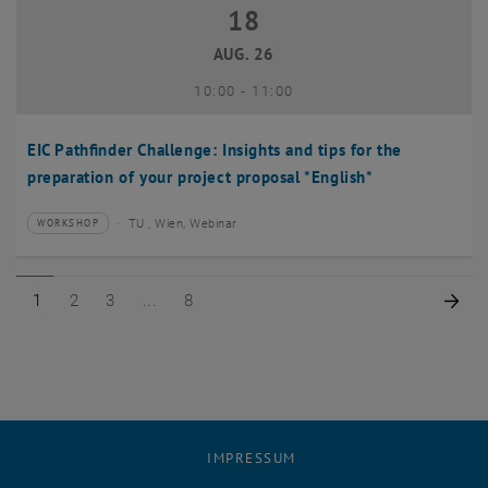
18
18 August 2026
AUG. 26
bis
10:00
-
11:00
EIC Pathfinder Challenge: Insights and tips for the
preparation of your project proposal *English*
TU , Wien, Webinar
WORKSHOP
Veranstaltungstyp:
Veranstaltungsort:
Seite 1 von 8
Seite 2 von 8
Seite 3 von 8
Seite 8 von 8
Näc
1
2
3
8
IMPRESSUM