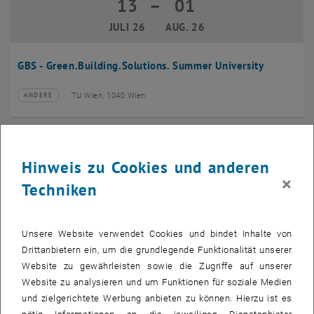
13
–
01
13 Juli 2026 bis 01 August 2026
JULI 26
AUG. 26
GBS - Green.Building.Solutions. Summer University
TU Wien, 1040 Wien
ANDERE
Veranstaltungstyp:
Veranstaltungsort:
20
–
24
20 Juli 2026 bis 24 Juli 2026
Hinweis zu Cookies und anderen
JULI 26
JULI 26
×
Techniken
CMAM 2026
Unsere Website verwendet Cookies und bindet Inhalte von
TU Wien, 1040 Wien
KONFERENZ
Veranstaltungstyp:
Veranstaltungsort:
Drittanbietern ein, um die grundlegende Funktionalität unserer
Website zu gewährleisten sowie die Zugriffe auf unserer
28
Website zu analysieren und um Funktionen für soziale Medien
28 Juli 2026
und zielgerichtete Werbung anbieten zu können. Hierzu ist es
JULI 26