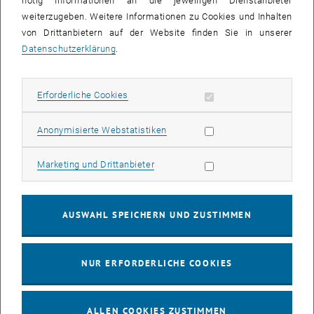
nötig Informationen an die jeweiligen Dienstanbieter
weiterzugeben. Weitere Informationen zu Cookies und Inhalten
bis
16:00
-
17:00
von Drittanbietern auf der Website finden Sie in unserer
Datenschutzerklärung
.
EMBA Online Info Session mit Dekan Prof. Dr. Wolfgang
Güttel
Erforderliche Cookies zulassen
Erforderliche Cookies
Online, via Zoom
INFORMATIONSVERANSTALTUNG
Veranstaltungstyp:
Veranstaltungsort:
Statistik Cookies zulassen
Anonymisierte Webstatistiken
03
03 August 2026
Marketing Cookies zulassen
Marketing und Drittanbieter
AUG. 26
bis
13:00
-
13:30
AUSWAHL SPEICHERN UND ZUSTIMMEN
Info Session Learning Journey Turin
NUR ERFORDERLICHE COOKIES
Online, Via Zoom
INFORMATIONSVERANSTALTUNG
Veranstaltungstyp:
Veranstaltungsort:
ALLEN COOKIES ZUSTIMMEN