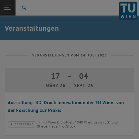
Studium
Seitennavigation öffnen
EN
TU Login
Forschung
Suche
Event eintragen
Eventmanagement
International
Quicklinks
Veranstaltungen
Quicklinks-Menü umschalten
Karriere
Zur 1. Menü Ebene
TU Wien
Zurück zur letzten Ebene:
Aktuelles
Zurück: Subseiten von Aktuelles auflisten
VERANSTALTUNGEN VOM 14. JULI 2026
Veranstaltungskalender
Event eintragen
17
–
04
17 März 2026 bis 04 September 2026
Eventmanagement
MÄRZ 26
SEPT. 26
Ausstellung: 3D-Druck-Innovationen der TU Wien: von
der Forschung zur Praxis
TU Wien Bibliothek, 1040 Wien Davis (EG) und
AUSSTELLUNG
Veranstaltungstyp:
Veranstaltungsort:
Stiegenhaus 1.-5.Stock