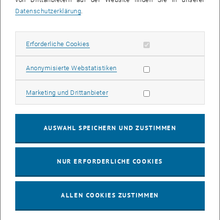
Datenschutzerklärung
.
Veranstaltung Details
Veranstaltungsort
Institute of Science and Technology Austria (ISTA)
Erforderliche Cookies zulassen
Erforderliche Cookies
3400 Klosterneuburg
Am Campus 1
Statistik Cookies zulassen
Anonymisierte Webstatistiken
Veranstalter
Marketing Cookies zulassen
Marketing und Drittanbieter
Institute of Solid State Physics / Institut für
Festkörperphysik
Angelika Bosak
AUSWAHL SPEICHERN UND ZUSTIMMEN
angelika.bosak@tuwien.ac.at
NUR ERFORDERLICHE COOKIES
Info-Link
https://www.q-ms.org/
ALLEN COOKIES ZUSTIMMEN
Öffentlich
Ja