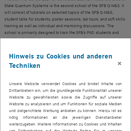
State Quantum Systems is the second school of the SFB Q-M&S. It
will consist of tutorials on selected topics of the SFB Q-M&S,
student talks for students, poster sessions, lab tours, and soft skills
training as well as individual and mentoring discussions. The
school is primarily designed to train the SFB’s PhD students and
postdocs, but it is also open to other researchers.
If you are interested in attending the school on site, please note that
Hinweis zu Cookies und anderen
we have extended the registration deadline to September 15, 2024.
×
To register, please see the school flyer.
Techniken
Unsere Website verwendet Cookies und bindet Inhalte von
S24_Flyer.pdf
PDF
276 KB
Drittanbietern ein, um die grundlegende Funktionalität unserer
, herunterladen
Website zu gewährleisten sowie die Zugriffe auf unserer
S24_Program
PDF
917 KB
Website zu analysieren und um Funktionen für soziale Medien
, herunterladen
und zielgerichtete Werbung anbieten zu können. Hierzu ist es
nötig Informationen an die jeweiligen Dienstanbieter
weiterzugeben. Weitere Informationen zu Cookies und Inhalten
KALENDEREINTRAG
von Drittanbietern auf der Website finden Sie in unserer