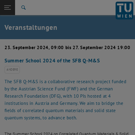
Studium
Seitennavigation öffnen
EN
TU Login
Forschung
Suche
Event eintragen
Eventmanagement
International
Quicklinks
Veranstaltungen
Quicklinks-Menü umschalten
Karriere
Zur 1. Menü Ebene
TU Wien
23. September 2024, 09:00 bis 27. September 2024 19:00
Zurück zur letzten Ebene:
Aktuelles
Zurück: Subseiten von Aktuelles auflisten
Summer School 2024 of the SFB Q-M&S
Veranstaltungskalender
Event eintragen
ANDERE
Eventmanagement
The SFB Q-M&S is a collaborative research project funded
by the Austrian Science Fund (FWF) and the German
Research Foundation (DFG), with 10 PIs hosted at 4
institutions in Austria and Germany. We aim to bridge the
fields of correlated quantum materials and solid state
quantum systems, to advance both.
The Summer School 2024 on Correlated Quantum Materials & Solid