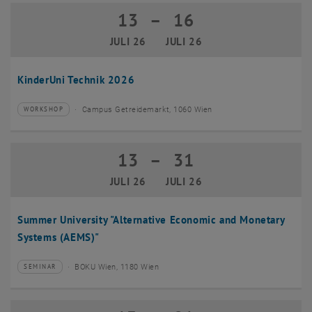
13
–
16
13 Juli 2026 bis 16 Juli 2026
JULI 26
JULI 26
KinderUni Technik 2026
Campus Getreidemarkt, 1060 Wien
WORKSHOP
Veranstaltungstyp:
Veranstaltungsort:
13
–
31
13 Juli 2026 bis 31 Juli 2026
JULI 26
JULI 26
Summer University "Alternative Economic and Monetary
Systems (AEMS)"
BOKU Wien, 1180 Wien
SEMINAR
Veranstaltungstyp:
Veranstaltungsort: