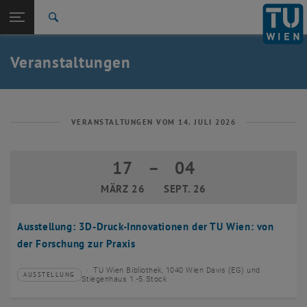
Studium
Seitennavigation öffnen
EN
TU Login
Forschung
Suche
Event eintragen
Eventmanagement
International
Quicklinks
Veranstaltungen
Quicklinks-Menü umschalten
Karriere
Zur 1. Menü Ebene
TU Wien
Zurück zur letzten Ebene:
Aktuelles
Zurück: Subseiten von Aktuelles auflisten
VERANSTALTUNGEN VOM 14. JULI 2026
Veranstaltungskalender
Event eintragen
17
–
04
17 März 2026 bis 04 September 2026
Eventmanagement
MÄRZ 26
SEPT. 26
Ausstellung: 3D-Druck-Innovationen der TU Wien: von
der Forschung zur Praxis
TU Wien Bibliothek, 1040 Wien Davis (EG) und
AUSSTELLUNG
Veranstaltungstyp:
Veranstaltungsort:
Stiegenhaus 1.-5.Stock