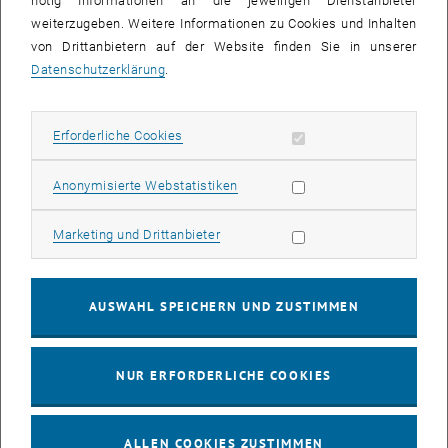
nötig Informationen an die jeweiligen Dienstanbieter
weiterzugeben. Weitere Informationen zu Cookies und Inhalten
bis
16:00
-
17:00
von Drittanbietern auf der Website finden Sie in unserer
Datenschutzerklärung
.
EMBA Online Info Session mit Dekan Prof. Dr. Wolfgang
Güttel
Erforderliche Cookies zulassen
Erforderliche Cookies
Online, via Zoom
INFORMATIONSVERANSTALTUNG
Veranstaltungstyp:
Veranstaltungsort:
Statistik Cookies zulassen
Anonymisierte Webstatistiken
03
03 August 2026
Marketing Cookies zulassen
Marketing und Drittanbieter
AUG. 26
bis
13:00
-
13:30
AUSWAHL SPEICHERN UND ZUSTIMMEN
Info Session Learning Journey Turin
NUR ERFORDERLICHE COOKIES
Online, Via Zoom
INFORMATIONSVERANSTALTUNG
Veranstaltungstyp:
Veranstaltungsort:
ALLEN COOKIES ZUSTIMMEN