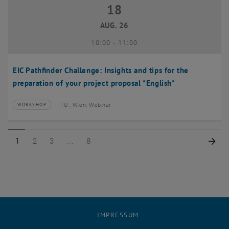
18
18 August 2026
AUG. 26
bis
10:00
-
11:00
EIC Pathfinder Challenge: Insights and tips for the
preparation of your project proposal *English*
TU , Wien, Webinar
WORKSHOP
Veranstaltungstyp:
Veranstaltungsort:
Seite 1 von 8
Seite 2 von 8
Seite 3 von 8
Seite 8 von 8
Näc
1
2
3
8
IMPRESSUM