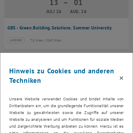
13
–
01
13 Juli 2026 bis 01 August 2026
JULI 26
AUG. 26
GBS - Green.Building.Solutions. Summer University
TU Wien, 1040 Wien
ANDERE
Veranstaltungstyp:
Veranstaltungsort:
20
–
24
20 Juli 2026 bis 24 Juli 2026
Hinweis zu Cookies und anderen
JULI 26
JULI 26
×
Techniken
CMAM 2026
Unsere Website verwendet Cookies und bindet Inhalte von
TU Wien, 1040 Wien
KONFERENZ
Veranstaltungstyp:
Veranstaltungsort:
Drittanbietern ein, um die grundlegende Funktionalität unserer
Website zu gewährleisten sowie die Zugriffe auf unserer
28
Website zu analysieren und um Funktionen für soziale Medien
28 Juli 2026
und zielgerichtete Werbung anbieten zu können. Hierzu ist es
JULI 26