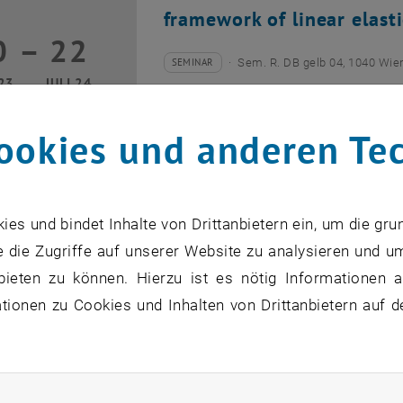
framework of linear elasti
0
–
22
20 April 2023 bis 22 Juli 2024
SEMINAR
Sem. R. DB gelb 04, 1040 Wie
Veranstaltungstyp:
Veranstaltungsort:
23
JULI 24
ookies und anderen Te
s und bindet Inhalte von Drittanbietern ein, um die gru
AKOR Seminar: Bayesian 
 die Zugriffe auf unserer Website zu analysieren und u
of stochastic linear bile
bieten zu können. Hierzu ist es nötig Informationen an
1
–
22
11 Mai 2023 bis 22 Juli 2024
ionen zu Cookies und Inhalten von Drittanbietern auf d
SEMINAR
Sem. R. DB gelb 04, 1040 Wie
Veranstaltungstyp:
Veranstaltungsort:
23
JULI 24
rliche Cookies zulassen