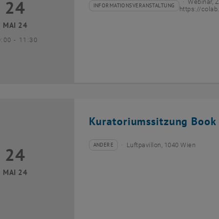
24
Webinar, 
4 Mai 2024
INFORMATIONSVERANSTALTUNG
Veranstaltungstyp:
Veranstaltungsort:
https://colab
MAI 24
bis
0:00
-
11:30
Kuratoriumssitzung Book
ANDERE
Luftpavillon, 1040 Wien
24
Veranstaltungstyp:
Veranstaltungsort:
24 Mai 2024
MAI 24