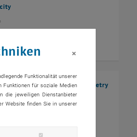
city
n
chniken
×
ndlegende Funktionalität unserer
approach and polyhedral geometry
m Funktionen für soziale Medien
vel programming
 die jeweiligen Dienstanbieter
er Website finden Sie in unserer
n