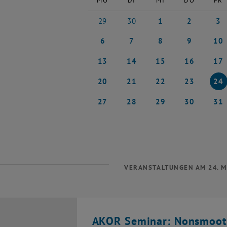
MO
DI
MI
DO
FR
29
30
1
2
3
29 April 2024
30 April 2024
1 Mai 2024
2 Mai 2024
3 Mai
6
7
8
9
10
6 Mai 2024
7 Mai 2024
8 Mai 2024
9 Mai 2024
10 Ma
13
14
15
16
17
13 Mai 2024
14 Mai 2024
15 Mai 2024
16 Mai 2024
17 Ma
20
21
22
23
24
20 Mai 2024
21 Mai 2024
22 Mai 2024
23 Mai 2024
24 Ma
27
28
29
30
31
27 Mai 2024
28 Mai 2024
29 Mai 2024
30 Mai 2024
31 Ma
VERANSTALTUNGEN AM 24. M
AKOR Seminar: Nonsmooth