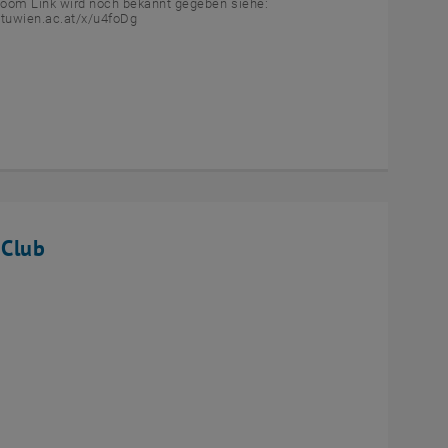
Zoom Link wird noch bekannt gegeben siehe:
.tuwien.ac.at/x/u4foDg
 Club