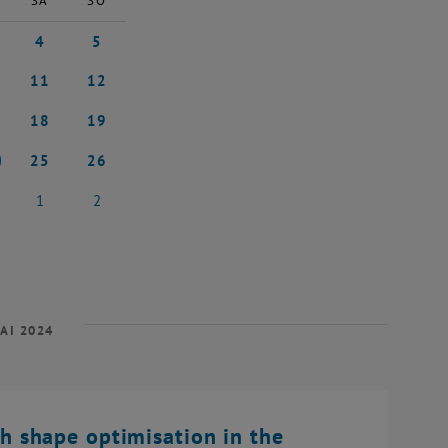
SA
SO
4
5
 2024
4 Mai 2024
5 Mai 2024
11
12
i 2024
11 Mai 2024
12 Mai 2024
18
19
i 2024
18 Mai 2024
19 Mai 2024
25
26
i 2024
25 Mai 2024
26 Mai 2024
1
2
i 2024
1 Juni 2024
2 Juni 2024
AI 2024
 shape optimisation in the