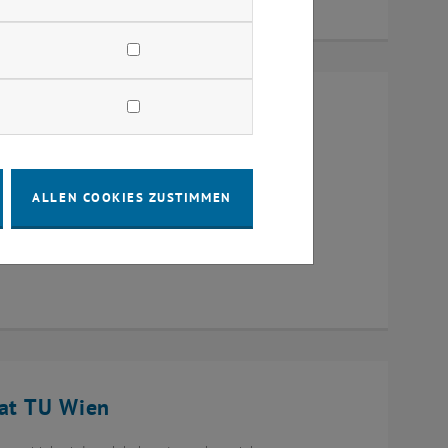
schaftliches Arbeiten:
R und AR"
ALLEN COOKIES ZUSTIMMEN
 Wien
 at TU Wien