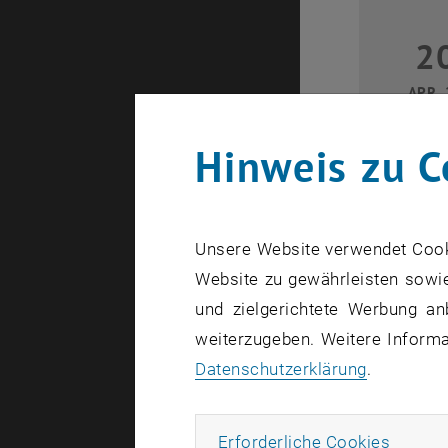
2
APR. 
Hinweis zu C
Unsere Website verwendet Cookie
Website zu gewährleisten sowie
und zielgerichtete Werbung an
1
weiterzugeben. Weitere Informat
Datenschutzerklärung
.
MAI 
Erforde
Erforderliche Cookies