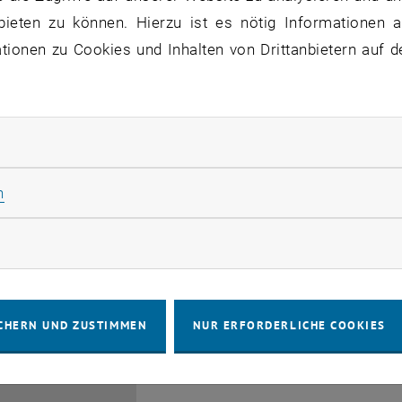
bis
6:00
-
17:00
bieten zu können. Hierzu ist es nötig Informationen an
ionen zu Cookies und Inhalten von Drittanbietern auf d
rliche Cookies zulassen
Info Session Learning Jou
Statistik Cookies zulassen
n
03
3 August 2026
INFORMATIONSVERANSTALTUNG
Online, V
Veranstaltungstyp:
Veranstaltungsort:
AUG. 26
rketing Cookies zulassen
bis
3:00
-
13:30
CHERN UND ZUSTIMMEN
NUR ERFORDERLICHE COOKIES