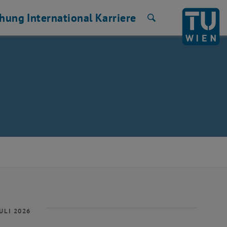
chung
International
Karriere
Suche
ULI 2026