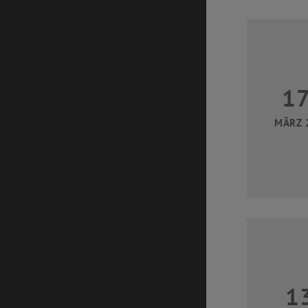
1
MÄRZ 
1