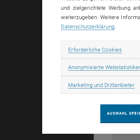
1
und zielgerichtete Werbung an
weiterzugeben. Weitere Informat
Datenschutzerklärung
.
Erforde
Erforderliche Cookies
Anonymisierte Webstatistike
0
Ma
Marketing und Drittanbieter
1
AUSWAHL SPEI