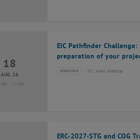
EIC Pathfinder Challenge: 
preparation of your proje
18
8 August 2026
WORKSHOP
TU , Wien, Webinar
Veranstaltungstyp:
Veranstaltungsort:
AUG. 26
bis
0:00
-
11:00
ERC-2027-STG and COG Tra