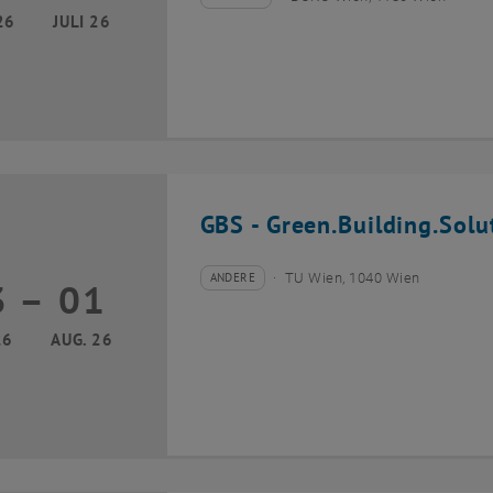
Veranstaltungstyp:
Veranstaltungsort:
26
JULI 26
GBS - Green.Building.Solu
ANDERE
TU Wien, 1040 Wien
3
–
01
Veranstaltungstyp:
Veranstaltungsort:
13 Juli 2026 bis 01 August 2026
26
AUG. 26