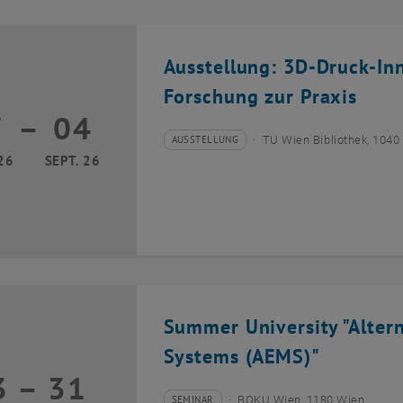
Ausstellung: 3D-Druck-In
Forschung zur Praxis
7
–
04
17 März 2026 bis 04 September 2026
AUSSTELLUNG
TU Wien Bibliothek, 1040
Veranstaltungstyp:
Veranstaltungsort:
26
SEPT. 26
Summer University "Alter
Systems (AEMS)"
3
–
31
13 Juli 2026 bis 31 Juli 2026
SEMINAR
BOKU Wien, 1180 Wien