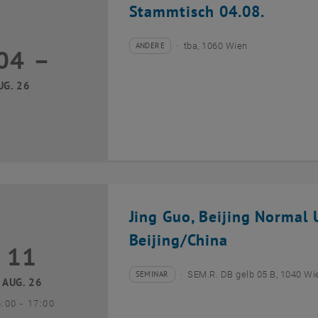
Stammtisch 04.08.
ANDERE
tba, 1060 Wien
04
–
Veranstaltungstyp:
Veranstaltungsort:
04 August 2026 bis
UG. 26
Jing Guo, Beijing Normal U
Beijing/China
11
1 August 2026
SEMINAR
SEM.R. DB gelb 05 B, 1040 Wi
Veranstaltungstyp:
Veranstaltungsort:
AUG. 26
bis
6:00
-
17:00