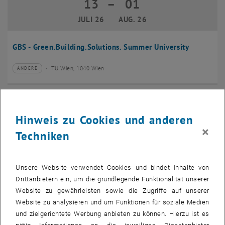
13
–
01
13 Juli 2026 bis 01 August 2026
JULI 26
AUG. 26
GBS - Green.Building.Solutions. Summer University
TU Wien, 1040 Wien
ANDERE
Veranstaltungstyp:
Veranstaltungsort:
20
–
24
20 Juli 2026 bis 24 Juli 2026
Hinweis zu Cookies und anderen
JULI 26
JULI 26
×
Techniken
CMAM 2026
Unsere Website verwendet Cookies und bindet Inhalte von
TU Wien, 1040 Wien
KONFERENZ
Veranstaltungstyp:
Veranstaltungsort:
Drittanbietern ein, um die grundlegende Funktionalität unserer
Website zu gewährleisten sowie die Zugriffe auf unserer
28
Website zu analysieren und um Funktionen für soziale Medien
28 Juli 2026
und zielgerichtete Werbung anbieten zu können. Hierzu ist es
JULI 26