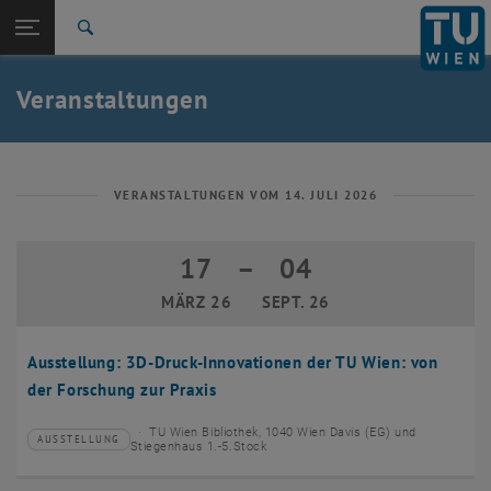
Studium
Seitennavigation öffnen
EN
TU Login
Forschung
Suche
Event eintragen
Eventmanagement
International
Quicklinks
Veranstaltungen
Quicklinks-Menü umschalten
Karriere
Zur 1. Menü Ebene
TU Wien
Zurück zur letzten Ebene:
Aktuelles
Zurück: Subseiten von Aktuelles auflisten
VERANSTALTUNGEN VOM 14. JULI 2026
Veranstaltungskalender
Event eintragen
17
–
04
17 März 2026 bis 04 September 2026
Eventmanagement
MÄRZ 26
SEPT. 26
Ausstellung: 3D-Druck-Innovationen der TU Wien: von
der Forschung zur Praxis
TU Wien Bibliothek, 1040 Wien Davis (EG) und
AUSSTELLUNG
Veranstaltungstyp:
Veranstaltungsort:
Stiegenhaus 1.-5.Stock