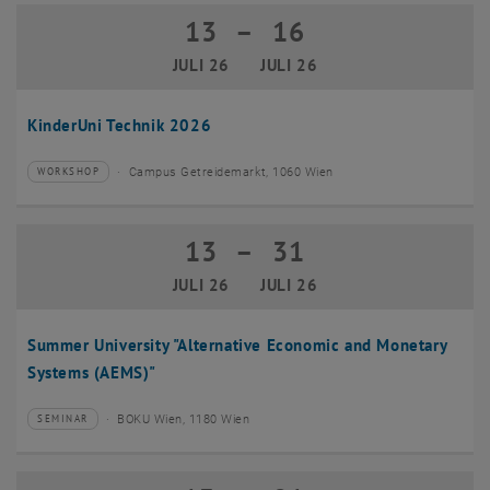
13
–
16
13 Juli 2026 bis 16 Juli 2026
JULI 26
JULI 26
KinderUni Technik 2026
Campus Getreidemarkt, 1060 Wien
WORKSHOP
Veranstaltungstyp:
Veranstaltungsort:
13
–
31
13 Juli 2026 bis 31 Juli 2026
JULI 26
JULI 26
Summer University "Alternative Economic and Monetary
Systems (AEMS)"
BOKU Wien, 1180 Wien
SEMINAR
Veranstaltungstyp:
Veranstaltungsort: