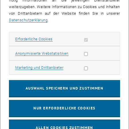
nötig Informationen an die jeweiligen Dienstanbieter
weiterzugeben. Weitere Informationen zu Cookies und Inhalten
bis
16:00
-
17:00
von Drittanbietern auf der Website finden Sie in unserer
Datenschutzerklärung
.
EMBA Online Info Session mit Dekan Prof. Dr. Wolfgang
Güttel
Erforderliche Cookies zulassen
Erforderliche Cookies
Online, via Zoom
INFORMATIONSVERANSTALTUNG
Veranstaltungstyp:
Veranstaltungsort:
Statistik Cookies zulassen
Anonymisierte Webstatistiken
03
03 August 2026
Marketing Cookies zulassen
Marketing und Drittanbieter
AUG. 26
bis
13:00
-
13:30
AUSWAHL SPEICHERN UND ZUSTIMMEN
Info Session Learning Journey Turin
NUR ERFORDERLICHE COOKIES
Online, Via Zoom
INFORMATIONSVERANSTALTUNG
Veranstaltungstyp:
Veranstaltungsort:
ALLEN COOKIES ZUSTIMMEN