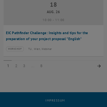
18
18 August 2026
AUG. 26
bis
10:00
-
11:00
EIC Pathfinder Challenge: Insights and tips for the
preparation of your project proposal *English*
TU , Wien, Webinar
WORKSHOP
Veranstaltungstyp:
Veranstaltungsort:
Seite 1 von 8
Seite 2 von 8
Seite 3 von 8
Seite 8 von 8
Näc
1
2
3
8
IMPRESSUM