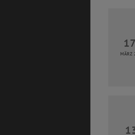
1
MÄRZ 
1