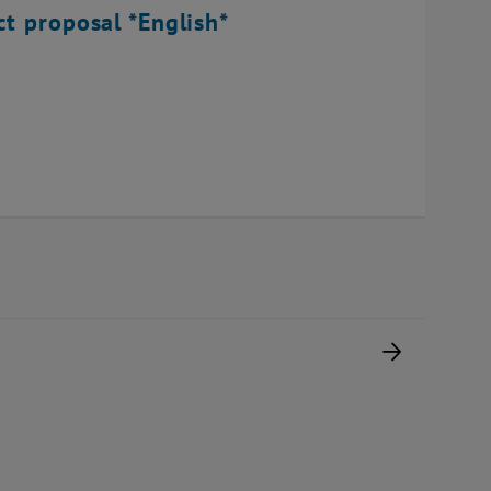
ct proposal *English*
Nächste 