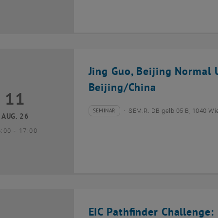
Jing Guo, Beijing Normal U
Beijing/China
11
1 August 2026
SEMINAR
SEM.R. DB gelb 05 B, 1040 Wi
Veranstaltungstyp:
Veranstaltungsort:
AUG. 26
bis
6:00
-
17:00
EIC Pathfinder Challenge: 