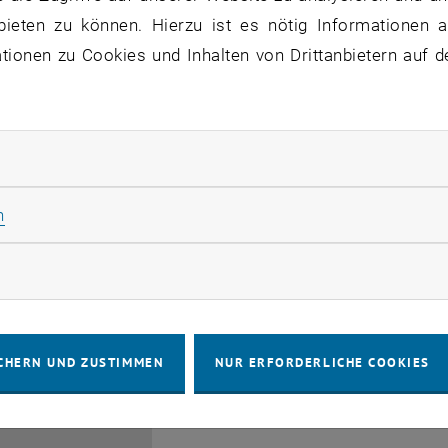
bieten zu können. Hierzu ist es nötig Informationen an
ionen zu Cookies und Inhalten von Drittanbietern auf d
rliche Cookies zulassen
EMBA Online Info Session 
Güttel
Statistik Cookies zulassen
n
28
 Juli 2026
INFORMATIONSVERANSTALTUNG
Online, vi
Veranstaltungstyp:
Veranstaltungsort:
JULI 26
rketing Cookies zulassen
bis
6:00
-
17:00
CHERN UND ZUSTIMMEN
NUR ERFORDERLICHE COOKIES