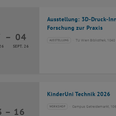
Ausstellung: 3D-Druck-In
Forschung zur Praxis
7
–
04
17 März 2026 bis 04 September 2026
AUSSTELLUNG
TU Wien Bibliothek, 1040
Veranstaltungstyp:
Veranstaltungsort:
26
SEPT. 26
KinderUni Technik 2026
WORKSHOP
Campus Getreidemarkt, 10
3
–
16
Veranstaltungstyp:
Veranstaltungsort:
13 Juli 2026 bis 16 Juli 2026