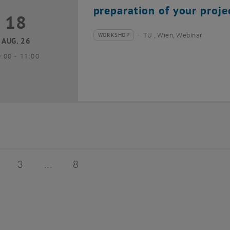
preparation of your proje
18
8 August 2026
WORKSHOP
TU , Wien, Webinar
Veranstaltungstyp:
Veranstaltungsort:
AUG. 26
bis
0:00
-
11:00
 von 8
ite 2 von 8
Seite 3 von 8
Seite 8 von 8
3
8