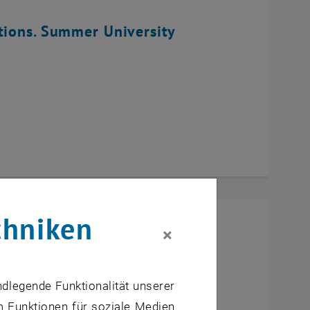
tions. Summer University
chniken
×
ndlegende Funktionalität unserer
m Funktionen für soziale Medien