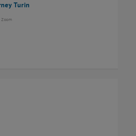
rney Turin
ia Zoom