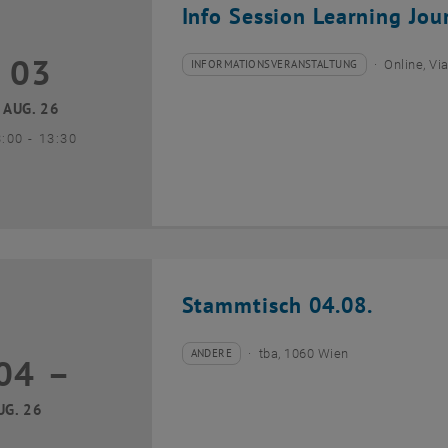
Info Session Learning Jou
03
3 August 2026
INFORMATIONSVERANSTALTUNG
Online, V
Veranstaltungstyp:
Veranstaltungsort:
AUG. 26
bis
3:00
-
13:30
Stammtisch 04.08.
ANDERE
tba, 1060 Wien
04
–
Veranstaltungstyp:
Veranstaltungsort:
04 August 2026 bis
UG. 26