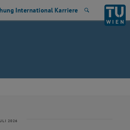
chung
International
Karriere
Suche
ULI 2026