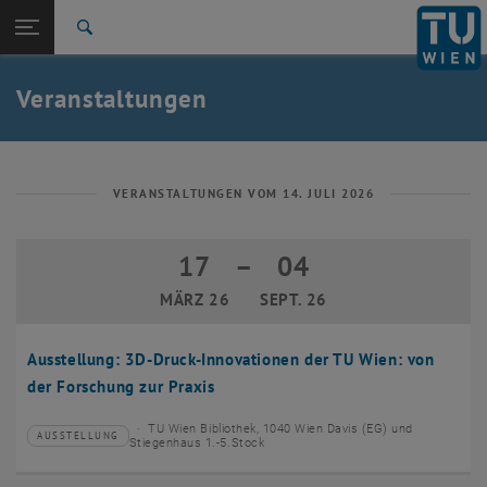
Studium
Seitennavigation öffnen
EN
TU Login
Forschung
Suche
Event eintragen
Eventmanagement
International
Quicklinks
Veranstaltungen
Quicklinks-Menü umschalten
Karriere
Zur 1. Menü Ebene
TU Wien
Zurück zur letzten Ebene:
Aktuelles
Zurück: Subseiten von Aktuelles auflisten
VERANSTALTUNGEN VOM 14. JULI 2026
Veranstaltungskalender
Event eintragen
17
–
04
17 März 2026 bis 04 September 2026
Eventmanagement
MÄRZ 26
SEPT. 26
Ausstellung: 3D-Druck-Innovationen der TU Wien: von
der Forschung zur Praxis
TU Wien Bibliothek, 1040 Wien Davis (EG) und
AUSSTELLUNG
Veranstaltungstyp:
Veranstaltungsort:
Stiegenhaus 1.-5.Stock