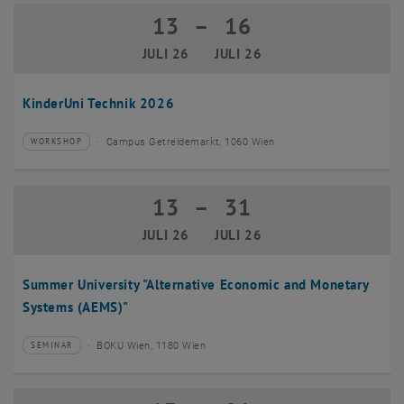
13
–
16
13 Juli 2026 bis 16 Juli 2026
JULI 26
JULI 26
KinderUni Technik 2026
Campus Getreidemarkt, 1060 Wien
WORKSHOP
Veranstaltungstyp:
Veranstaltungsort:
13
–
31
13 Juli 2026 bis 31 Juli 2026
JULI 26
JULI 26
Summer University "Alternative Economic and Monetary
Systems (AEMS)"
BOKU Wien, 1180 Wien
SEMINAR
Veranstaltungstyp:
Veranstaltungsort: