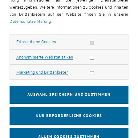
nötig Informationen an die jeweiligen Dienstanbieter
weiterzugeben. Weitere Informationen zu Cookies und Inhalten
bis
16:00
-
17:00
von Drittanbietern auf der Website finden Sie in unserer
Datenschutzerklärung
.
EMBA Online Info Session mit Dekan Prof. Dr. Wolfgang
Güttel
Erforderliche Cookies zulassen
Erforderliche Cookies
Online, via Zoom
INFORMATIONSVERANSTALTUNG
Veranstaltungstyp:
Veranstaltungsort:
Statistik Cookies zulassen
Anonymisierte Webstatistiken
03
03 August 2026
Marketing Cookies zulassen
Marketing und Drittanbieter
AUG. 26
bis
13:00
-
13:30
AUSWAHL SPEICHERN UND ZUSTIMMEN
Info Session Learning Journey Turin
NUR ERFORDERLICHE COOKIES
Online, Via Zoom
INFORMATIONSVERANSTALTUNG
Veranstaltungstyp:
Veranstaltungsort:
ALLEN COOKIES ZUSTIMMEN