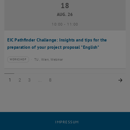
18
18 August 2026
AUG. 26
bis
10:00
-
11:00
EIC Pathfinder Challenge: Insights and tips for the
preparation of your project proposal *English*
TU , Wien, Webinar
WORKSHOP
Veranstaltungstyp:
Veranstaltungsort:
Seite 1 von 8
Seite 2 von 8
Seite 3 von 8
Seite 8 von 8
Näc
1
2
3
8
IMPRESSUM