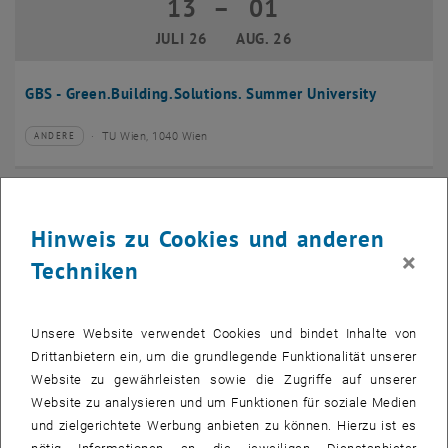
13
–
01
13 Juli 2026 bis 01 August 2026
JULI 26
AUG. 26
GBS - Green.Building.Solutions. Summer University
TU Wien, 1040 Wien
ANDERE
Veranstaltungstyp:
Veranstaltungsort:
20
–
24
20 Juli 2026 bis 24 Juli 2026
Hinweis zu Cookies und anderen
JULI 26
JULI 26
×
Techniken
CMAM 2026
Unsere Website verwendet Cookies und bindet Inhalte von
TU Wien, 1040 Wien
KONFERENZ
Veranstaltungstyp:
Veranstaltungsort:
Drittanbietern ein, um die grundlegende Funktionalität unserer
Website zu gewährleisten sowie die Zugriffe auf unserer
28
Website zu analysieren und um Funktionen für soziale Medien
28 Juli 2026
und zielgerichtete Werbung anbieten zu können. Hierzu ist es
JULI 26