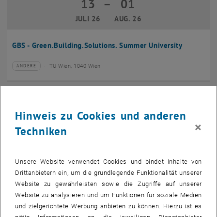
13
–
01
13 Juli 2026 bis 01 August 2026
JULI 26
AUG. 26
GBS - Green.Building.Solutions. Summer University
TU Wien, 1040 Wien
ANDERE
Veranstaltungstyp:
Veranstaltungsort:
20
–
24
20 Juli 2026 bis 24 Juli 2026
Hinweis zu Cookies und anderen
JULI 26
JULI 26
×
Techniken
CMAM 2026
Unsere Website verwendet Cookies und bindet Inhalte von
TU Wien, 1040 Wien
KONFERENZ
Veranstaltungstyp:
Veranstaltungsort:
Drittanbietern ein, um die grundlegende Funktionalität unserer
Website zu gewährleisten sowie die Zugriffe auf unserer
28
Website zu analysieren und um Funktionen für soziale Medien
28 Juli 2026
und zielgerichtete Werbung anbieten zu können. Hierzu ist es
JULI 26