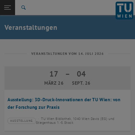
Studium
Seitennavigation öffnen
EN
TU Login
Forschung
Suche
Event eintragen
Eventmanagement
International
Quicklinks
Veranstaltungen
Quicklinks-Menü umschalten
Karriere
Zur 1. Menü Ebene
TU Wien
Zurück zur letzten Ebene:
Aktuelles
Zurück: Subseiten von Aktuelles auflisten
VERANSTALTUNGEN VOM 14. JULI 2026
Veranstaltungskalender
Event eintragen
17
–
04
17 März 2026 bis 04 September 2026
Eventmanagement
MÄRZ 26
SEPT. 26
Ausstellung: 3D-Druck-Innovationen der TU Wien: von
der Forschung zur Praxis
TU Wien Bibliothek, 1040 Wien Davis (EG) und
AUSSTELLUNG
Veranstaltungstyp:
Veranstaltungsort:
Stiegenhaus 1.-5.Stock