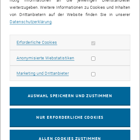
nötig Informationen an die jeweiligen Dienstanbieter
weiterzugeben. Weitere Informationen zu Cookies und Inhalten
bis
16:00
-
17:00
von Drittanbietern auf der Website finden Sie in unserer
Datenschutzerklärung
.
EMBA Online Info Session mit Dekan Prof. Dr. Wolfgang
Güttel
Erforderliche Cookies zulassen
Erforderliche Cookies
Online, via Zoom
INFORMATIONSVERANSTALTUNG
Veranstaltungstyp:
Veranstaltungsort:
Statistik Cookies zulassen
Anonymisierte Webstatistiken
03
03 August 2026
Marketing Cookies zulassen
Marketing und Drittanbieter
AUG. 26
bis
13:00
-
13:30
AUSWAHL SPEICHERN UND ZUSTIMMEN
Info Session Learning Journey Turin
NUR ERFORDERLICHE COOKIES
Online, Via Zoom
INFORMATIONSVERANSTALTUNG
Veranstaltungstyp:
Veranstaltungsort:
ALLEN COOKIES ZUSTIMMEN