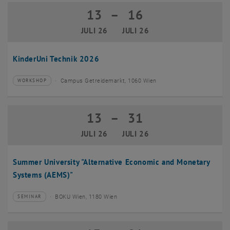
13
–
16
13 Juli 2026 bis 16 Juli 2026
JULI 26
JULI 26
KinderUni Technik 2026
Campus Getreidemarkt, 1060 Wien
WORKSHOP
Veranstaltungstyp:
Veranstaltungsort:
13
–
31
13 Juli 2026 bis 31 Juli 2026
JULI 26
JULI 26
Summer University "Alternative Economic and Monetary
Systems (AEMS)"
BOKU Wien, 1180 Wien
SEMINAR
Veranstaltungstyp:
Veranstaltungsort: