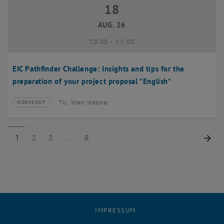
18
18 August 2026
AUG. 26
bis
10:00
-
11:00
EIC Pathfinder Challenge: Insights and tips for the
preparation of your project proposal *English*
TU , Wien, Webinar
WORKSHOP
Veranstaltungstyp:
Veranstaltungsort:
Seite 1 von 8
Seite 2 von 8
Seite 3 von 8
Seite 8 von 8
Näc
1
2
3
8
IMPRESSUM