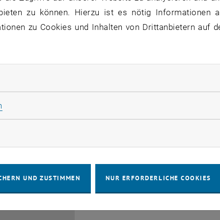
bieten zu können. Hierzu ist es nötig Informationen an
ionen zu Cookies und Inhalten von Drittanbietern auf d
rliche Cookies zulassen
EMBA Online Info Session 
Güttel
Statistik Cookies zulassen
n
28
 Juli 2026
INFORMATIONSVERANSTALTUNG
Online, vi
Veranstaltungstyp:
Veranstaltungsort:
JULI 26
rketing Cookies zulassen
bis
6:00
-
17:00
CHERN UND ZUSTIMMEN
NUR ERFORDERLICHE COOKIES