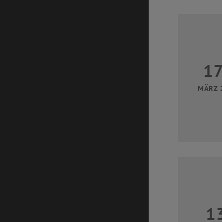
1
MÄRZ 
1