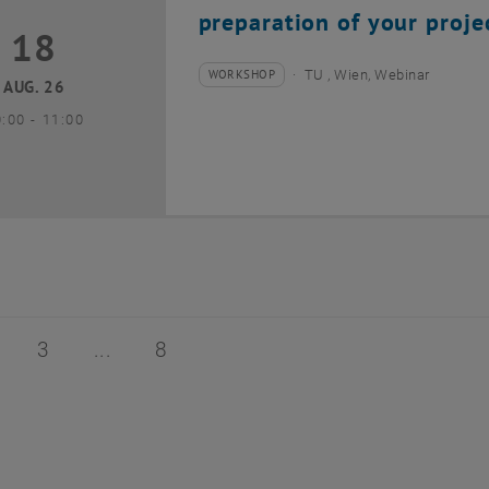
preparation of your proje
18
8 August 2026
WORKSHOP
TU , Wien, Webinar
Veranstaltungstyp:
Veranstaltungsort:
AUG. 26
bis
0:00
-
11:00
 von 8
ite 2 von 8
Seite 3 von 8
Seite 8 von 8
3
8