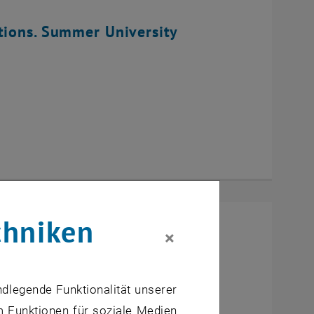
tions. Summer University
chniken
×
ndlegende Funktionalität unserer
m Funktionen für soziale Medien