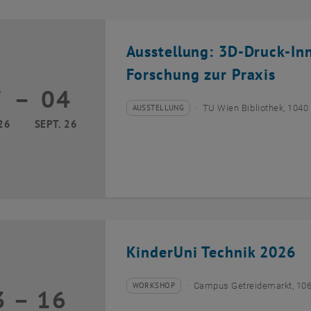
Ausstellung: 3D-Druck-In
Forschung zur Praxis
7
–
04
17 März 2026 bis 04 September 2026
AUSSTELLUNG
TU Wien Bibliothek, 1040
Veranstaltungstyp:
Veranstaltungsort:
26
SEPT. 26
KinderUni Technik 2026
WORKSHOP
Campus Getreidemarkt, 10
3
–
16
Veranstaltungstyp:
Veranstaltungsort:
13 Juli 2026 bis 16 Juli 2026