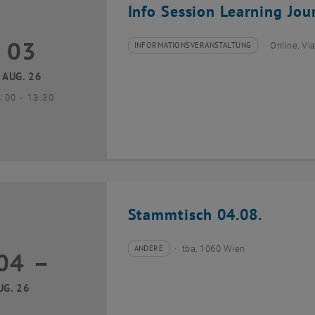
Info Session Learning Jou
03
3 August 2026
INFORMATIONSVERANSTALTUNG
Online, V
Veranstaltungstyp:
Veranstaltungsort:
AUG. 26
bis
3:00
-
13:30
Stammtisch 04.08.
ANDERE
tba, 1060 Wien
04
–
Veranstaltungstyp:
Veranstaltungsort:
04 August 2026 bis
UG. 26