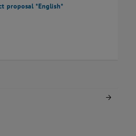
ct proposal *English*
Nächste 