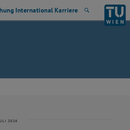
chung
International
Karriere
Suche
ULI 2026