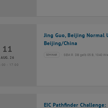
Jing Guo, Beijing Normal U
Beijing/China
11
1 August 2026
SEMINAR
SEM.R. DB gelb 05 B, 1040 Wi
Veranstaltungstyp:
Veranstaltungsort:
AUG. 26
bis
6:00
-
17:00
EIC Pathfinder Challenge: 