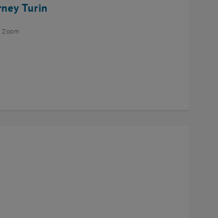
rney Turin
ia Zoom