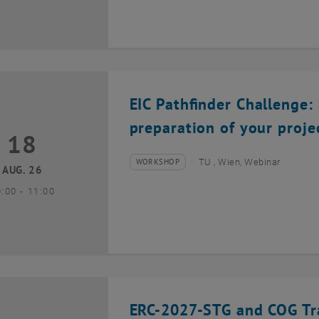
EIC Pathfinder Challenge: 
preparation of your proje
18
8 August 2026
WORKSHOP
TU , Wien, Webinar
Veranstaltungstyp:
Veranstaltungsort:
AUG. 26
bis
0:00
-
11:00
ERC-2027-STG and COG Tra