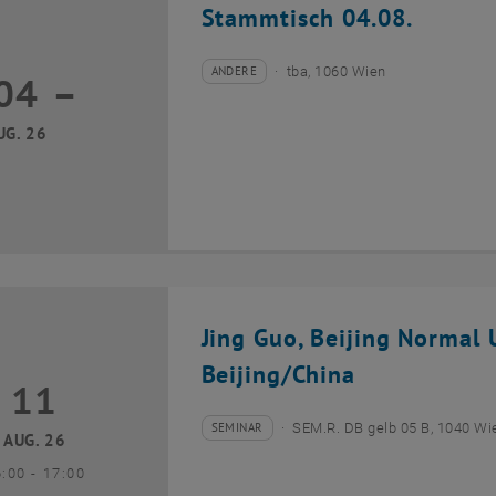
Stammtisch 04.08.
ANDERE
tba, 1060 Wien
04
–
Veranstaltungstyp:
Veranstaltungsort:
04 August 2026 bis
UG. 26
Jing Guo, Beijing Normal U
Beijing/China
11
1 August 2026
SEMINAR
SEM.R. DB gelb 05 B, 1040 Wi
Veranstaltungstyp:
Veranstaltungsort:
AUG. 26
bis
6:00
-
17:00