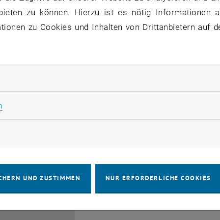
bis
6:00
-
17:00
bieten zu können. Hierzu ist es nötig Informationen an
ionen zu Cookies und Inhalten von Drittanbietern auf d
rliche Cookies zulassen
Info Session Learning Jou
Statistik Cookies zulassen
n
03
3 August 2026
INFORMATIONSVERANSTALTUNG
Online, V
Veranstaltungstyp:
Veranstaltungsort:
AUG. 26
rketing Cookies zulassen
bis
3:00
-
13:30
CHERN UND ZUSTIMMEN
NUR ERFORDERLICHE COOKIES