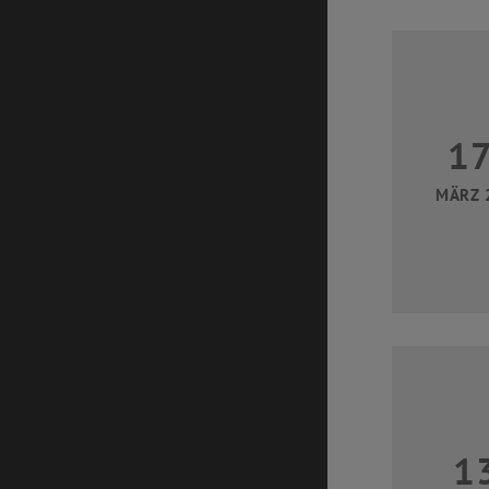
1
MÄRZ 
1