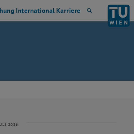
chung
International
Karriere
Suche
ULI 2026