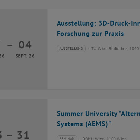
Ausstellung: 3D-Druck-In
Forschung zur Praxis
7
–
04
17 März 2026 bis 04 September 2026
AUSSTELLUNG
TU Wien Bibliothek, 1040
Veranstaltungstyp:
Veranstaltungsort:
26
SEPT. 26
Summer University "Alter
Systems (AEMS)"
3
–
31
13 Juli 2026 bis 31 Juli 2026
SEMINAR
BOKU Wien, 1180 Wien