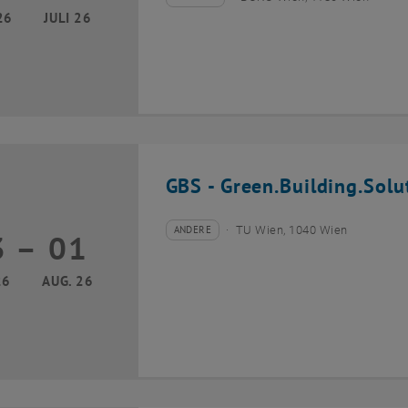
Veranstaltungstyp:
Veranstaltungsort:
26
JULI 26
GBS - Green.Building.Solu
ANDERE
TU Wien, 1040 Wien
3
–
01
Veranstaltungstyp:
Veranstaltungsort:
13 Juli 2026 bis 01 August 2026
26
AUG. 26