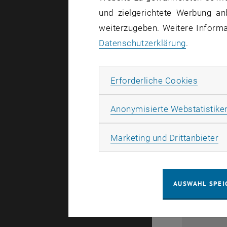
1
und zielgerichtete Werbung an
weiterzugeben. Weitere Informat
Datenschutzerklärung
.
Erforde
Erforderliche Cookies
Anonymisierte Webstatistike
0
Ma
Marketing und Drittanbieter
1
AUSWAHL SPEI