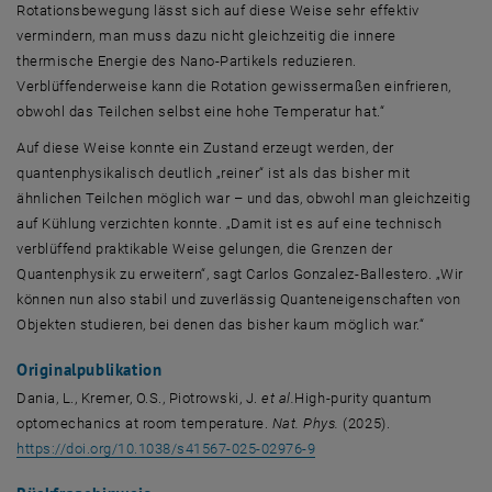
Rotationsbewegung lässt sich auf diese Weise sehr effektiv
vermindern, man muss dazu nicht gleichzeitig die innere
thermische Energie des Nano-Partikels reduzieren.
Verblüffenderweise kann die Rotation gewissermaßen einfrieren,
obwohl das Teilchen selbst eine hohe Temperatur hat.“
Auf diese Weise konnte ein Zustand erzeugt werden, der
quantenphysikalisch deutlich „reiner“ ist als das bisher mit
ähnlichen Teilchen möglich war – und das, obwohl man gleichzeitig
auf Kühlung verzichten konnte. „Damit ist es auf eine technisch
verblüffend praktikable Weise gelungen, die Grenzen der
Quantenphysik zu erweitern“, sagt Carlos Gonzalez-Ballestero. „Wir
können nun also stabil und zuverlässig Quanteneigenschaften von
Objekten studieren, bei denen das bisher kaum möglich war.“
Originalpublikation
Dania, L., Kremer, O.S., Piotrowski, J.
et al.
High-purity quantum
optomechanics at room temperature.
Nat. Phys
.
(2025).
, öffnet eine externe URL 
https://doi.org/10.1038/s41567-025-02976-9