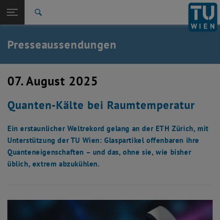
Studium
Seitennavigation öffnen
EN
TU Login
Forschung
Suche
International
Quicklinks
Presseaussendungen
Quicklinks-Menü umschalten
Karriere
Zur 1. Menü Ebene
TU Wien
07. August 2025
Zurück zur letzten Ebene:
Aktuelles
Zurück: Subseiten von Aktuelles auflisten
Quanten-Kälte bei Raumtemperatur
Presseaussendungen
Ein erstaunlicher Weltrekord gelang an der ETH Zürich, mit
Unterstützung der TU Wien: Glaspartikel offenbaren ihre
Quanteneigenschaften – und das, ohne sie, wie bisher
üblich, extrem abzukühlen.