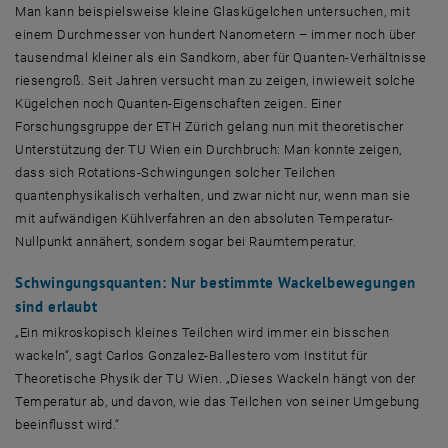
Man kann beispielsweise kleine Glaskügelchen untersuchen, mit
einem Durchmesser von hundert Nanometern – immer noch über
tausendmal kleiner als ein Sandkorn, aber für Quanten-Verhältnisse
riesengroß. Seit Jahren versucht man zu zeigen, inwieweit solche
Kügelchen noch Quanten-Eigenschaften zeigen. Einer
Forschungsgruppe der ETH Zürich gelang nun mit theoretischer
Unterstützung der TU Wien ein Durchbruch: Man konnte zeigen,
dass sich Rotations-Schwingungen solcher Teilchen
quantenphysikalisch verhalten, und zwar nicht nur, wenn man sie
mit aufwändigen Kühlverfahren an den absoluten Temperatur-
Nullpunkt annähert, sondern sogar bei Raumtemperatur.
Schwingungsquanten: Nur bestimmte Wackelbewegungen
sind erlaubt
„Ein mikroskopisch kleines Teilchen wird immer ein bisschen
wackeln“, sagt Carlos Gonzalez-Ballestero vom Institut für
Theoretische Physik der TU Wien. „Dieses Wackeln hängt von der
Temperatur ab, und davon, wie das Teilchen von seiner Umgebung
beeinflusst wird.“