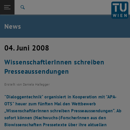
Studium
Seitennavigation öffnen
TU Login
Forschung
Suche
International
Quicklinks
News
Quicklinks-Menü umschalten
Karriere
Zur 1. Menü Ebene
TU Wien
04. Juni 2008
Zurück zur letzten Ebene:
Aktuelles
Zurück: Subseiten von Aktuelles auflisten
WissenschaftlerInnen schreiben
News
Presseaussendungen
Erstellt von
Daniela Hallegger
"Dialoggentechnik" organisiert in Kooperation mit "APA-
OTS" heuer zum fünften Mal den Wettbewerb
„WissenschaftlerInnen schreiben Presseaussendungen“. Ab
sofort können (Nachwuchs-)ForscherInnen aus den
Biowissenschaften Pressetexte über ihre aktuellen