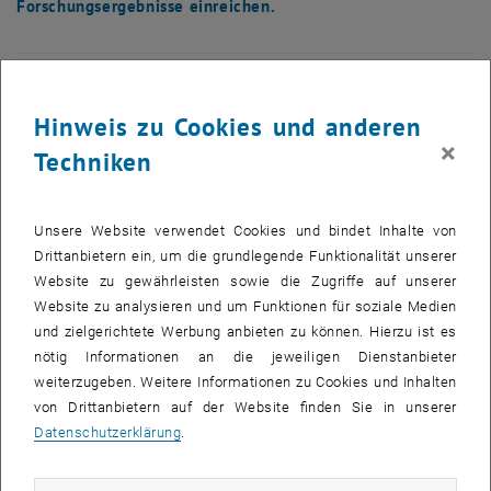
Forschungsergebnisse einreichen.
Hinweis zu Cookies und anderen
×
Techniken
Unsere Website verwendet Cookies und bindet Inhalte von
Drittanbietern ein, um die grundlegende Funktionalität unserer
Website zu gewährleisten sowie die Zugriffe auf unserer
Website zu analysieren und um Funktionen für soziale Medien
und zielgerichtete Werbung anbieten zu können. Hierzu ist es
nötig Informationen an die jeweiligen Dienstanbieter
weiterzugeben. Weitere Informationen zu Cookies und Inhalten
Bild v
von Drittanbietern auf der Website finden Sie in unserer
Weitere Bilder zu diesem Eintrag sind erst nach Login sichtbar.
Datenschutzerklärung
.
Es winken Preise bis zu 1.000 € und die Veröffentlichung der