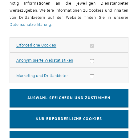
nötig Informationen an die jeweiligen Dienstanbieter
weiterzugeben. Weitere Informationen zu Cookies und Inhalten
von Drittanbietern auf der Website finden Sie in unserer
Datenschutzerklärung
.
Erforderliche Cookies zulassen
Erforderliche Cookies
Bild v
© TU Wien
Statistik Cookies zulassen
Anonymisierte Webstatistiken
Barbora
Marketing Cookies zulassen
Marketing und Drittanbieter
Barbora Kalouskova verstärkt unser Team als PostDoc - Herzlichen
Willkommen Barbora!
AUSWAHL SPEICHERN UND ZUSTIMMEN
NUR ERFORDERLICHE COOKIES
IMPRESSUM