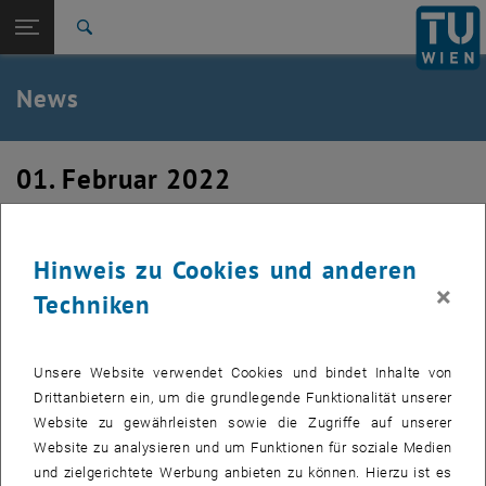
Studium
Seitennavigation öffnen
EN
TU Login
Forschung
Suche
International
Quicklinks
News
Quicklinks-Menü umschalten
Karriere
Zur 1. Menü Ebene
TU Wien
01. Februar 2022
Zurück zur letzten Ebene:
Aktuelles
Zurück: Subseiten von Aktuelles auflisten
Willkommen Barbora
News
Hinweis zu Cookies und anderen
Barbora Kalouskova verstärkt unser Team als PostDoc
×
Techniken
Unsere Website verwendet Cookies und bindet Inhalte von
Drittanbietern ein, um die grundlegende Funktionalität unserer
Website zu gewährleisten sowie die Zugriffe auf unserer
Website zu analysieren und um Funktionen für soziale Medien
und zielgerichtete Werbung anbieten zu können. Hierzu ist es