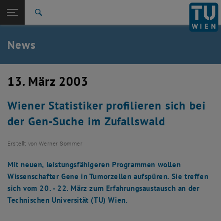
Studium
Seitennavigation öffnen
TU Login
Forschung
Suche
International
Quicklinks
News
Quicklinks-Menü umschalten
Karriere
Zur 1. Menü Ebene
TU Wien
13. März 2003
Zurück zur letzten Ebene:
Aktuelles
Zurück: Subseiten von Aktuelles auflisten
Wiener Statistiker profilieren sich bei
News
der Gen-Suche im Zufallswald
Erstellt von
Werner Sommer
Mit neuen, leistungsfähigeren Programmen wollen
Wissenschafter Gene in Tumorzellen aufspüren. Sie treffen
sich vom 20. - 22. März zum Erfahrungsaustausch an der
Technischen Universität (TU) Wien.