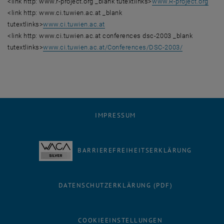
<link http: www.r-project.org _blank tutextlinks>
www.R-project.org
<link http: www.ci.tuwien.ac.at _blank
tutextlinks>
www.ci.tuwien.ac.at
<link http: www.ci.tuwien.ac.at conferences dsc-2003 _blank
tutextlinks>
www.ci.tuwien.ac.at/Conferences/DSC-2003/
IMPRESSUM
BARRIEREFREIHEITSERKLÄRUNG
DATENSCHUTZERKLÄRUNG (PDF)
COOKIEEINSTELLUNGEN