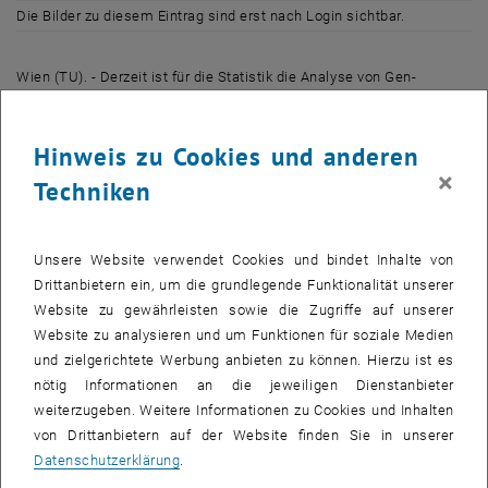
Die Bilder zu diesem Eintrag sind erst nach Login sichtbar.
Wien (TU). - Derzeit ist für die Statistik die Analyse von Gen-
Expressionsdaten (die "Expression" eines Gens gibt an, wie "aktiv"
ein bestimmtes Gen in einer Zelle ist) eines der spannendsten
Hinweis zu Cookies und anderen
Felder, das Theorie und Softwareentwicklung vor völlig neue
×
Herausforderungen stellt: die zu analysierenden Datenmengen
Techniken
explodieren förmlich. Die Suche nach aktiven Genen in Tumorzellen
gleicht der sprichwörtlichen Suche nach der Nadel im Heuhaufen.
Helfen sollen hier neue Verfahren, die selbst die Rechenleistung
Unsere Website verwendet Cookies und bindet Inhalte von
modernster Computer voll auslasten und vielfach ganze
Drittanbietern ein, um die grundlegende Funktionalität unserer
"Rechnerfarmen" benötigen. Ein Beispiel sind die sogenannten
Website zu gewährleisten sowie die Zugriffe auf unserer
"Random Forests" oder Zufallswälder, die datengetrieben zu
Website zu analysieren und um Funktionen für soziale Medien
Ergebnissen gelangen.
und zielgerichtete Werbung anbieten zu können. Hierzu ist es
nötig Informationen an die jeweiligen Dienstanbieter
Wien hat sich in den vergangenen Jahren zu einem der weltweit
weiterzugeben. Weitere Informationen zu Cookies und Inhalten
führenden Kompetenzzentren des "Statistical Computing"
von Drittanbietern auf der Website finden Sie in unserer
entwickelt. Vom 20. bis 22. März 2003 findet an der Technischen
Datenschutzerklärung
.
Universität (TU) Wien zum dritten Mal der Workshop "Distributed