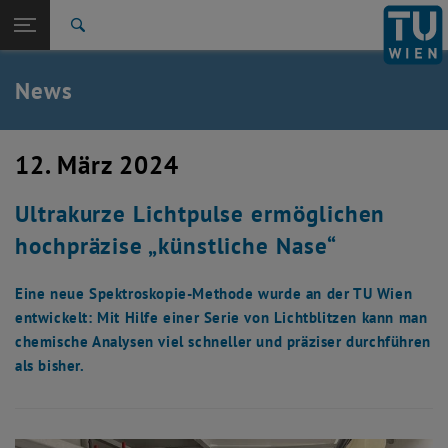
Studium
Seitennavigation öffnen
EN
TU Login
Forschung
Suche
International
Quicklinks
News
Quicklinks-Menü umschalten
Karriere
Zur 1. Menü Ebene
TU Wien
12. März 2024
Zurück zur letzten Ebene:
Aktuelles
Zurück: Subseiten von Aktuelles auflisten
Ultrakurze Lichtpulse ermöglichen
News
hochpräzise „künstliche Nase“
Eine neue Spektroskopie-Methode wurde an der TU Wien
entwickelt: Mit Hilfe einer Serie von Lichtblitzen kann man
chemische Analysen viel schneller und präziser durchführen
als bisher.