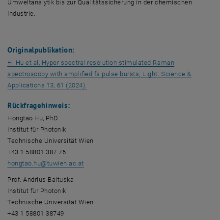
Umweltanalytik bis zur Qualitätssicherung in der chemischen
Industrie.
Originalpublikation:
H. Hu et al, Hyper spectral resolution stimulated Raman
spectroscopy with amplified fs pulse bursts; Light: Science &
, öffnet eine externe URL in einem neuen Fe
Applications 13, 61 (2024).
Rückfragehinweis:
Hongtao Hu, PhD
Institut für Photonik
Technische Universität Wien
+43 1 58801 387 76
hongtao.hu
@
tuwien.ac.at
Prof. Andrius Baltuska
Institut für Photonik
Technische Universität Wien
+43 1 58801 38749