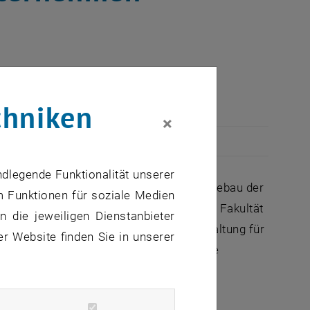
er Sprache.
chniken
×
ndlegende Funktionalität unserer
mals: Institut für Hochbau und Industriebau der
m Funktionen für soziale Medien
titut für Managementwissenschaften der Fakultät
 die jeweiligen Dienstanbieter
über die Bedeutung der baulichen Gestaltung für
er Website finden Sie in unserer
chitektur und Unternehmensführung - Eine
nsführung zur Unterstützung von
Wien: 590.715 II).