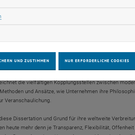
Statistik Cookies zulassen
n
Birkhäuser, Basel/Boston, hat diese wissenschaftliche A
rfolgsfaktor Architektur – Strategisches Bauen für Untern
rketing Cookies zulassen
 1.500 Stück verlegt und bietet parallel dazu eine englisc
 of Success - Building Strategies and Business Objectives
t für 2008 geplant und wird als Lizenzausgabe in einem 
CHERN UND ZUSTIMMEN
NUR ERFORDERLICHE COOKIES
uflage 2.500).
eichnet die vielfältigen Kopplungsstellen zwischen mo
t Methoden und Ansätze, wie Unternehmen ihre Philosophi
zur Veranschaulichung.
diese Dissertation und Grund für ihre weltweite Verbreitu
 heute mehr denn je Transparenz, Flexibilität, Offenhei