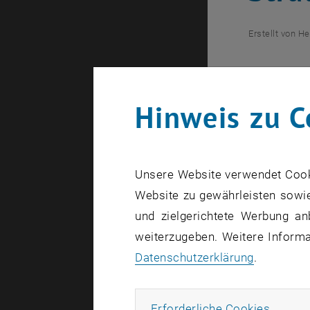
Erstellt von
He
TU Wien
Hinweis zu C
Die Bilder 
Unsere Website verwendet Cookie
Susanne Kn
Website zu gewährleisten sowie
Fakultät f
und zielgerichtete Werbung an
für Maschi
weiterzugeben. Weitere Informat
die Führung
Datenschutzerklärung
.
Methode zur
Management
Erforde
Erforderliche Cookies