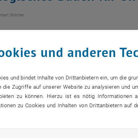
rbert Stöcher
-Dissertation erscheint in chinesisch
ookies und anderen Te
zu diesem Eintrag sind erst nach Login sichtbar.
s und bindet Inhalte von Drittanbietern ein, um die gru
ittel verfasste 2001 bei Professor Degenhard Sommer (da
 die Zugriffe auf unserer Website zu analysieren und u
ür Bauingenieurwesen) und Professor Andreas Weiss (Ins
bieten zu können. Hierzu ist es nötig Informationen an
nenwesen und Betriebswissenschaften) eine Dissertation 
ionen zu Cookies und Inhalten von Drittanbietern auf d
 von Industrieunternehmen. Titel der Arbeit: Industriear
 Integration der Industriearchitektur in die Unternehme
methoden (Signatur an der Universitätsbibliothek der TU 
rliche Cookies zulassen