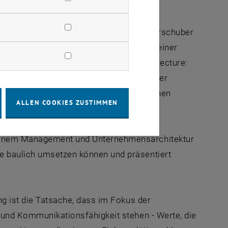
rbeit 2006 unter dem Titel: Knittel-Ammerschuber
ehmen" als reich illustriertes Buch mit einer
he Version mit derselben Auflage ("Architecture:
") an. Eine dritte Fassung in chinesischer
bedeutenden chinesischen Verlag erscheinen
ALLEN COOKIES ZUSTIMMEN
dernem Management und Unternehmensarchitektur
e baulich umsetzen können und präsentiert
ng ist die Tatsache, dass im Fokus der
t und Kommunikationsfähigkeit stehen - Werte, die