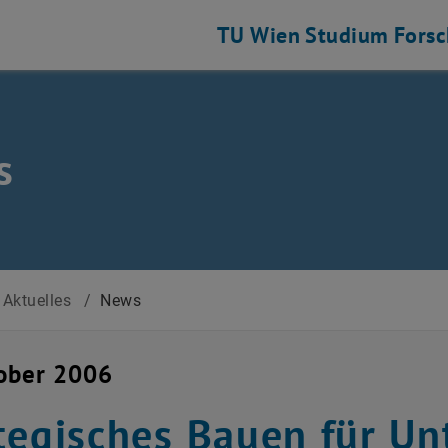
TU Wien
Studium
Fors
s
Aktuelles
/
News
ober 2006
tegisches Bauen für U