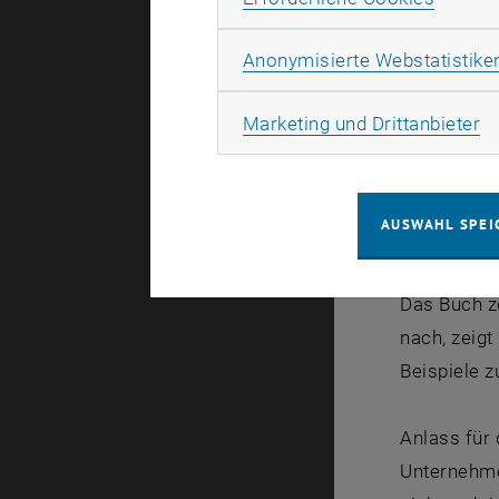
Anonymisierte Webstatistike
Der Verlag 
Susanne: "E
Ma
Marketing und Drittanbieter
Auflage von
the Element
Sprache is
AUSWAHL SPEI
(geplante A
Das Buch z
nach, zeig
Beispiele 
Anlass für 
Unternehmen